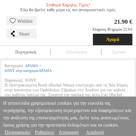
Σταθερά Χαμηλές Τιμές!
Εδώ θα βρείτε κάθε μέρα τις πιο ανταγωνιστικές τιμές
21.90 €
Wishlist
Ελάχιστη 30 ημερών 21.9 €
Share
Αγορά
Περιγραφή
Αξιολόγηση
Σχετικά
Κατηγορία:
•
ΔΡΑΜΑ
SONY στην κατηγορία ΔΡΑΜΑ
Παραγωγή: SONY
Η εξοστρακισμένη Ronit (Rachel Weisz) επιστρέφει από τη Νέα Υόρκη
στην κοινότητα των Ορθόδοξων Εβραίων στο Λονδίνο για την κηδεία
του ραβίνου πατέρα της. Συναντά την παιδική της φίλη Esti (Rachel
McAdams), που είναι πια παντρεμένη με τον διάδοχο του πατέρα της,
Η ιστοσελίδα χρησιμοποιεί cookies για την ευκολία της
και ένα για χρόνια καταπιεσμένο, απαγορευμένο πάθος επιστρέφει
δριμύ.
περιήγησης, την εξατομίκευση περιεχομένου και διαφημίσεων και
την ανάλυση της επισκεψιμότητάς μας. Δείτε τους ανανεωμένους
ΑΝΥΠΑΚΟΗ - DISOBEDIENCE (BLU-RAY)
DVD.11534
DVD.11534
SONY
SONY
ΔΡΑΜΑ
Κατηγορία: ΔΡΑΜΑ
όρους χρήσης για την προστασία δεδομένων και τα cookies.
•SONY στην κατηγορία ΔΡΑΜΑ Παραγωγή: SONY Η
Πληροφορίες
Ρυθμίσεις
Απόρριψη
Αποδοχή
Πληροφορίες & Υπηρεσίες >
εξοστρακισμένη Ronit (Rachel Weisz) επιστρέφει από τη Νέα Υόρκη