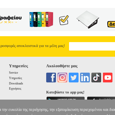
ΠΩΛΕΙΑ
BKS.0194411
BKS.0194411
MORRIS SUE
MORRIS SUE
 ΨΥΧΟΛΟΓΙΑ ISBN: 978-960-653-148-4 Συγγραφέας: MORRIS SUE
ΥΛΑ ΤΑΤΙΑΝΑ Σελίδες: 128 Διαστάσεις: 12Χ17, 7 Ημερομηνία 
η στην απώλεια, ενίοτε όμως μπορεί να έχει σοβαρές επιπτώσεις στην
α στάδια του πένθους, και παρουσιάζει κλινικά αποδεδειγμένες στρατ
ηθήσουν να διαχειριστούμε τη ζωή μετά την απώλεια ενός αγαπημένου
 όταν διανύουμε τα στάδια του πένθους, • θα κατανοήσουμε τις σωματι
ηγικές που θα μας επιτρέψουν να αντιμετωπίσουμε την απώλεια.
ΑΝ
4.34
προσφορές αποκλειστικά για τα μέλη μας!
Υπηρεσίες
Ακολουθήστε μας
Service
Υπηρεσίες
Downloads
Εγγυήσεις
Κατεβάστε το app μας!
α την ευκολία της περιήγησης, την εξατομίκευση περιεχομένου και δι