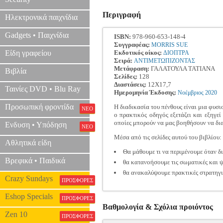
Περιγραφή
Ηλεκτρονικά παιχνίδια
Gadgets • Παιχνίδια
ISBN:
978-960-653-148-4
Συγγραφέας:
MORRIS SUE
Είδη γραφείου
Εκδοτικός οίκος:
ΔΙΟΠΤΡΑ
Σειρά:
ΑΝΤΙΜΕΤΩΠΙΖΟΝΤΑΣ
Μετάφραση:
ΓΑΛΑΤΟΥΛΑ ΤΑΤΙΑΝΑ
Βιβλία
Σελίδες:
128
Διαστάσεις:
12Χ17,7
Ταινίες DVD • Blu Ray
Ημερομηνία Έκδοσης:
Νοέμβριος
2020
Προσωπική φροντίδα
Η διαδικασία του πένθους είναι μια φυσ
ΝΕΟ
ο πρακτικός οδηγός εξετάζει και εξηγεί
οποίες μπορούν να μας βοηθήσουν να δι
Ενδυση • Υπόδηση
ΝΕΟ
Μέσα από τις σελίδες αυτού του βιβλίου:
Αθλητικά είδη
Θα μάθουμε τι να περιμένουμε όταν δι
Βρεφικά • Παιδικά
θα κατανοήσουμε τις σωματικές και ψ
θα ανακαλύψουμε πρακτικές στρατηγι
Crazy Sundays
ΠΡΟΣΦΟΡΕΣ
Eshop Specials
ΠΡΟΣΦΟΡΕΣ
Βαθμολογία & Σχόλια προιόντος
Zen 10
ΠΡΟΣΦΟΡΕΣ