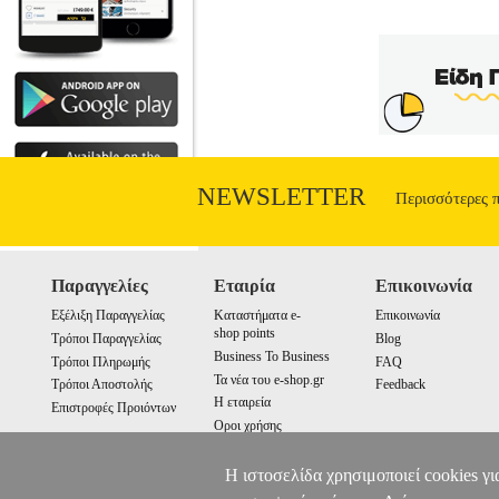
ΑΝΤΙΜΕΤΩΠΙΖΟΝΤΑΣ ΤΗΝ Α
•MORRIS SUE στην κατηγορία
ΑΝΤΙΜΕΤΩΠΙΖΟΝΤΑΣ Μετάφραση: ΓΑΛΑΤΟ
πένθους είναι μια φυσιολογική αντίδρασ
πρακτικός οδηγός εξετάζει και εξηγεί τ
(ΓΣΘ), οι οποίες μπορούν να μας βο
βιβλίου:• Θα μάθουμε τι να περιμένουμε
θα ανακαλύψουμε πρακτικές στρατ
NEWSLETTER
Περισσότερες 
Παραγγελίες
Εταιρία
Επικοινωνία
Εξέλιξη Παραγγελίας
Καταστήματα e-
Επικοινωνία
shop points
Τρόποι Παραγγελίας
Blog
Business To Business
Τρόποι Πληρωμής
FAQ
Τα νέα του e-shop.gr
Τρόποι Αποστολής
Feedback
Η εταιρεία
Επιστροφές Προιόντων
Οροι χρήσης
Cookies
Η ιστοσελίδα χρησιμοποιεί cookies γι