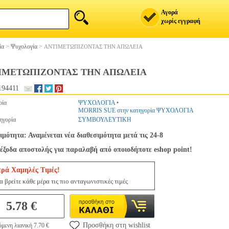
Αγορά
χωρίς εγγραφή
ία
>
Ψυχολογία
>
ΑΝΤΙΜΕΤΩΠΙΖΟΝΤΑΣ ΤΗΝ ΑΠΩΛΕΙΑ
ΙΜΕΤΩΠΙΖΟΝΤΑΣ ΤΗΝ ΑΠΩΛΕΙΑ
194411
ρία
ΨΥΧΟΛΟΓΙΑ
•
MORRIS SUE στην κατηγορία ΨΥΧΟΛΟΓΙΑ
ηγορία
ΣΥΜΒΟΥΛΕΥΤΙΚΗ
ιμότητα: Αναμένεται νέα διαθεσιμότητα μετά τις 24-8
έξοδα αποστολής για παραλαβή από οποιοδήποτε eshop point!
ερά Χαμηλές Τιμές!
 βρείτε κάθε μέρα τις πιο ανταγωνιστικές τιμές
5.78 €
Προσθήκη στη wishlist
μενη λιανική 7.70 €