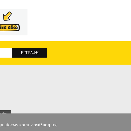
ΨΥΧΟΛΟΓΙΑ
Κατηγορία: ΨΥΧΟΛΟΓΙΑ
 Εκδοτικός οίκος: ΔΙΟΠΤΡΑ Σειρά:
Έκδοσης: Νοέμβριος 2020 Η διαδικασία του
 προσωπική και επαγγελματική μας ζωή. Αυτός ο
ηγικές της Γνωσιακής Συμπεριφορικής Θεραπείας
 προσώπου. Μέσα από τις σελίδες αυτού του
κές και ψυχολογικές αντιδράσεις στο πένθος, •
ΤΙΜΕΤΩΠΙΖΟΝΤΑΣ ΤΗΝ ΑΠΩΛΕΙΑ
αφημίσεων και την ανάλυση της