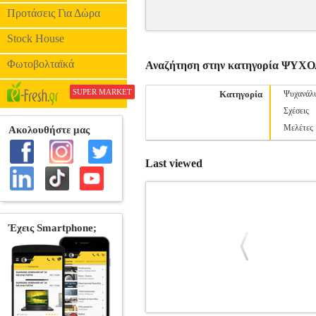
Προτάσεις Για Δώρα
Stock House
Φωτοβολταϊκά
Αναζήτηση στην κατηγορία ΨΥΧ
SUPER MARKET
Κατηγορία
Ψυχανάλ
Σχέσεις
Μελέτες
Last viewed