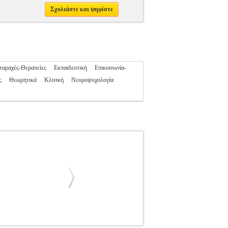
Σχολιάστε και ψηφίστε
ταραχές-Θεραπείες
Εκπαιδευτική
Επικοινωνία-
ς
Θεωρητικά
Κλινική
Νευροψυχολογία