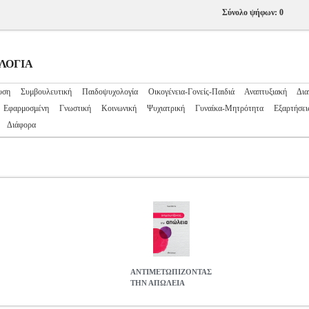
Σύνολο ψήφων: 0
ΟΛΟΓΙΑ
υση
Συμβουλευτική
Παιδοψυχολογία
Οικογένεια-Γονείς-Παιδιά
Αναπτυξιακή
Δια
Εφαρμοσμένη
Γνωστική
Κοινωνική
Ψυχιατρική
Γυναίκα-Μητρότητα
Εξαρτήσει
Διάφορα
ΑΝΤΙΜΕΤΩΠΙΖΟΝΤΑΣ
ΤΗΝ ΑΠΩΛΕΙΑ