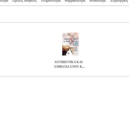
λογία
Πρώτες Βοήθειες
Ρευματολογία
Φαρμακολογία
Φυσιολογία
Χειρουργική
ΑΝΤΙΒΙΟΤΙΚΑ ΚΑΙ
ΕΜΒΟΛΙΑ ΣΤΗΝ Κ...
Ν ΚΥΗΣΗ ΚΑΙ ΤΗ ΓΑΛΟΥΧΙΑ
BKS.0634436
BKS.0634436
ΧΡΕΛ
ΛΙΑΣ Χ., ΠΑΠΑΒΑΣΙΛΕΙΟΙΥ ΕΛ., ΚΑΜΠΑΣ Ν.
ΙΑΤΡΙΚΗ
Κατηγ
ΙΥ ΕΛ., ΚΑΜΠΑΣ Ν. στην κατηγορία ΙΑΤΡΙΚΗ ISBN: 978-996-37
Εκδοτικός οίκος: ΠΑΣΧΑΛΙΔΗΣ Σελίδες: 642 Ημερομηνία Έκδο
ΣΤΗΝ ΚΥΗΣΗ ΚΑΙ ΤΗ ΓΑΛΟΥΧΙΑ
40