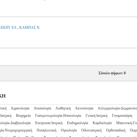
,
ΕΙΟΙΥ ΕΛ.
ΚΑΜΠΑΣ Ν.
Σύνολο ψήφων: 0
ΙΚΗ
τική
Αιματολογία
Ανοσολογία
Αισθητική
Ακτινολογία
Αλλεργιολογία-Δερματολο
Ιατρική
Βιοχημεία
Γαστρεντερολογία-Ηπατολογία
Γενική Ιατρική
Γονιμοποίηση
ολογία-Διαβητολογία
Επείγουσα Ιατρική
Επιδημιολογία
Καρδιολογία
Μαιευτική-Γυ
ία-Νευροχειρουργική
Νοσηλευτική
Ογκολογία
Οδοντιατρική
Ορθοπαιδική
Ουρ