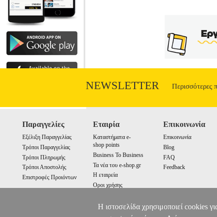
NEWSLETTER
Περισσότερες 
Παραγγελίες
Εταιρία
Επικοινωνία
Εξέλιξη Παραγγελίας
Καταστήματα e-
Επικοινωνία
shop points
Τρόποι Παραγγελίας
Blog
Business To Business
Τρόποι Πληρωμής
FAQ
Τα νέα του e-shop.gr
Τρόποι Αποστολής
Feedback
Η εταιρεία
Επιστροφές Προιόντων
Οροι χρήσης
Cookies
Η ιστοσελίδα χρησιμοποιεί cookies γι