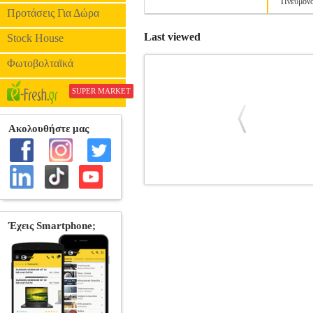
Πνευμονο
Προτάσεις Για Δώρα
Last viewed
Stock House
Φωτοβολταϊκά
SUPER MARKET
ΑΝΤΙΒΙΟΤΙΚΑ ΚΑΙ ΕΜΒΟΛΙΑ ΣΤΗ
Ν.
ΧΡΕ
•ΧΡΕΛΙΑΣ Χ., ΠΑΠΑΒΑΣΙΛΕΙΟ
ΠΑΠΑΒΑΣΙΛΕΙΟΙΥ ΕΛ., ΚΑΜΠΑΣ Ν. 