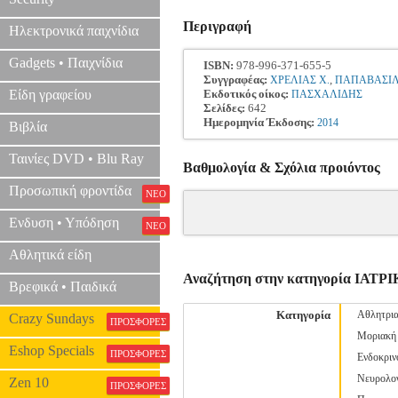
Περιγραφή
Ηλεκτρονικά παιχνίδια
Gadgets • Παιχνίδια
ISBN:
978-996-371-655-5
Συγγραφέας:
,
ΧΡΕΛΙΑΣ Χ.
ΠΑΠΑΒΑΣΙΛ
Είδη γραφείου
Εκδοτικός οίκος:
ΠΑΣΧΑΛΙΔΗΣ
Σελίδες:
642
Ημερομηνία Έκδοσης:
2014
Βιβλία
Ταινίες DVD • Blu Ray
Βαθμολογία & Σχόλια προιόντος
Προσωπική φροντίδα
ΝΕΟ
Ενδυση • Υπόδηση
ΝΕΟ
Αθλητικά είδη
Αναζήτηση στην κατηγορία ΙΑΤΡ
Βρεφικά • Παιδικά
Κατηγορία
Αθλητρια
Crazy Sundays
ΠΡΟΣΦΟΡΕΣ
Μοριακή 
Eshop Specials
ΠΡΟΣΦΟΡΕΣ
Ενδοκριν
Νευρολογ
Zen 10
ΠΡΟΣΦΟΡΕΣ