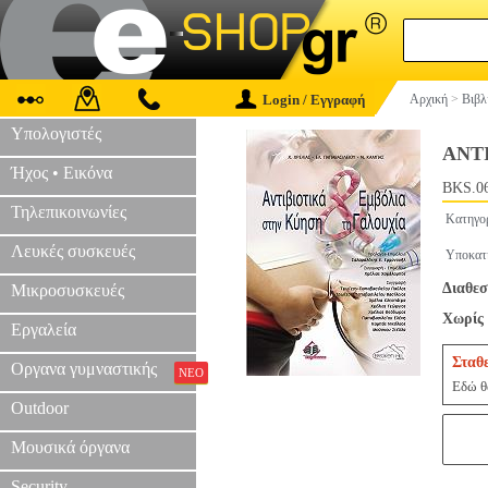
Login / Εγγραφή
Αρχική
>
Βιβλ
Υπολογιστές
ΑΝΤ
Ήχος • Εικόνα
BKS.0
Τηλεπικοινωνίες
Κατηγο
Λευκές συσκευές
Υποκατ
Διαθεσ
Μικροσυσκευές
Χωρίς 
Εργαλεία
Σταθ
Οργανα γυμναστικής
ΝΕΟ
Εδώ θα
Outdoor
Μουσικά όργανα
Security