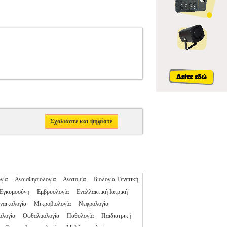
Σχολιάστε και ψηφίστε
γία
Αναισθησιολογία
Ανατομία
Βιολογία-Γενετική-
Εγκυμοσύνη
Εμβρυολογία
Εναλλακτική Ιατρική
ναικολογία
Μικροβιολογία
Νεφρολογία
ολογία
Οφθαλμολογία
Παθολογία
Παιδιατρική