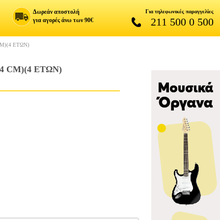
Δωρεάν αποστολή
Για τηλεφωνικές παραγγελίες
211 500 0 500
για αγορές άνω των 90€
M)(4 ΕΤΩΝ)
 CM)(4 ΕΤΩΝ)