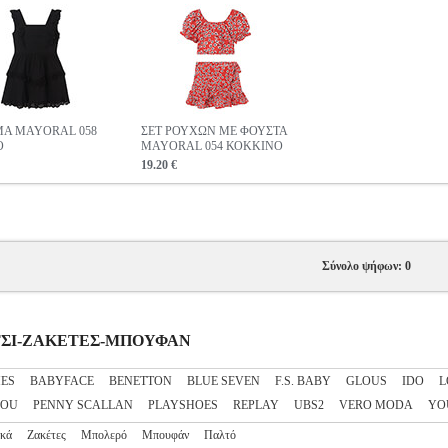
Α MAYORAL 058
ΣΕΤ ΡΟΥΧΩΝ ΜΕ ΦΟΥΣΤΑ
Ο
MAYORAL 054 ΚΟΚΚΙΝΟ
19.20 €
Σύνολο ψήφων: 0
ΟΡΙΤΣΙ-ΖΑΚΕΤΕΣ-ΜΠΟΥΦΑΝ
ES
BABYFACE
BENETTON
BLUE SEVEN
F.S. BABY
GLOUS
IDO
L
HOU
PENNY SCALLAN
PLAYSHOES
REPLAY
UBS2
VERO MODA
YO
ικά
Ζακέτες
Μπολερό
Μπουφάν
Παλτό