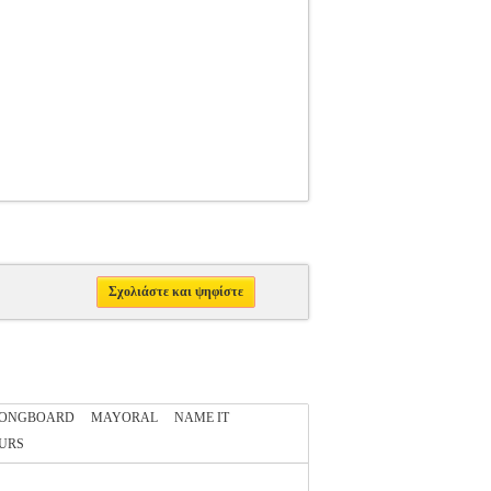
Σχολιάστε και ψηφίστε
ONGBOARD
MAYORAL
NAME IT
URS