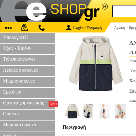
Login / Εγγραφή
Αρχική
>
Βρεφ
Υπολογιστές
ΑΝ
Ήχος • Εικόνα
PL1
Τηλεπικοινωνίες
Κατ
Λευκές συσκευές
Υπο
Μικροσυσκευές
Χωρ
Επ
Εργαλεία
Εξα
Οργανα γυμναστικής
ΝΕΟ
Outdoor
Μουσικά όργανα
Περιγραφή
Security