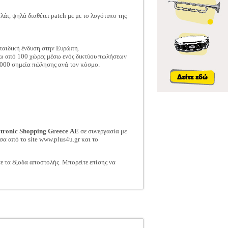
άι, ψηλά διαθέτει patch με με το λογότυπο της
 παιδική ένδυση στην Ευρώπη.
άνω από 100 χώρες μέσω ενός δικτύου πωλήσεων
000 σημεία πώλησης ανά τον κόσμο.
ctronic Shopping Greece ΑΕ
σε συνεργασία με
σα από το site www.plus4u.gr και το
τε τα έξοδα αποστολής. Μπορείτε επίσης να