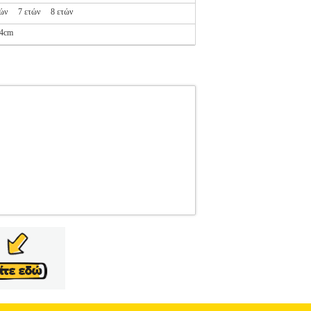
τών
7 ετών
8 ετών
4cm
090444
MAYORAL
MAYORAL
ΚΟΡΙΤΣΙ-
ΤΣΙ-ΖΑΚΕΤΕΣ-ΜΠΟΥΦΑΝ Αντιανεμικό της
μα ανοιχτό πράσινο καθώς και στο πλάι, ψηλά
ένδυση στην Ιβηρική χερσόνησο και μια από τις
, την παραγωγή , το marketing και την διανομή
ταιρείες, 250 εμπορικούς αντιπρόσωπους , 245
η>• Λοιπά χαρακτηριστικά>Ακολουθήστε τις
τηγοριών Αθλητικά, Βρεφικά - Παιδικά, Ενδυση