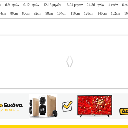
ν
6-9 μηνών
9-12 μηνών
12-18 μηνών
18-24 μηνών
24-36 μηνών
4 ετών
6 ε
74cm
80cm
86cm
92cm
98cm
104cm
116cm
128cm
140cm
152cm
16
ΟΙΧΤΟ ΠΡΑΣΙΝΟ (104 CM)(4 ΕΤΩΝ)
PL1.152090444
PL1.152
 ΚΟΡΙΤΣΙ-ΖΑΚΕΤΕΣ-ΜΠΟΥΦΑΝ •MAYORAL στην κατηγορία ΚΟΡΙ
τα του μπεζ και του μαύρου ενώ διαθέτει μία κεντρική γραμμή σε χρώ
ταιρείας. Company info Η Mayoral είναι η ηγετική μάρκα στη παιδική 
νδυση στην Ευρώπη. Η ομάδα της Mayoral ασχολείται με τον σχεδιασμό
ες μέσω ενός δικτύου πωλήσεων που αποτελείται από 20 θυγατρικές ε
10.000 σημεία πώλησης ανά τον κόσμο.• Είδος>Αντιανεμικό• Σύνθεσ
ιδικό ταμπελάκι• Χρώμα>Πράσινο ανοιχτό (λάιμ) Τα προϊόντα των κα