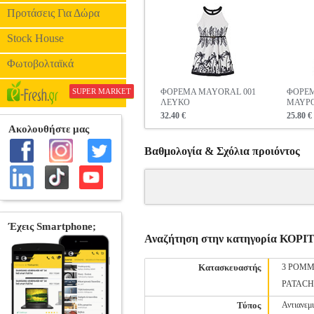
Προτάσεις Για Δώρα
Stock House
Φωτοβολταϊκά
SUPER MARKET
ΦΟΡΕΜΑ MAYORAL 001
ΦΟΡΕΜ
ΛΕΥΚΟ
ΜΑΥΡ
32.40 €
25.80 €
Βαθμολογία & Σχόλια προιόντος
Αναζήτηση στην κατηγορία Κ
Κατασκευαστής
3 POMM
PATAC
Τύπος
Αντιανεμ