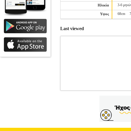
Ηλικία
3-6 μηνώ
Υψος
68cm
Last viewed
ΑΝΤΙΑΝΕΜΙΚΟ MAYORAL 073 ΑΝ
ΖΑΚΕΤΕΣ-ΜΠΟΥΦΑΝ
Κατηγορία:
εταιρείας Mayoral. • Είναι στα χρώμα
διαθέτει patch με με το λογότυπο της ε
πιο σημαντικές εταιρείες στη παιδική έ
της παιδικής μόδας σε πάνω από 100 χώρ
καταστήματα Mayoral και πάνω από 
οδηγίες πλύσης που αναγράφονται στο ε