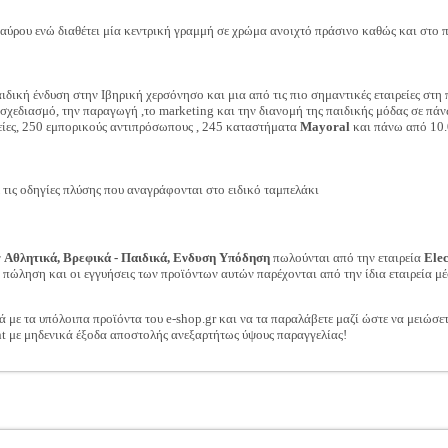
αύρου ενώ διαθέτει μία κεντρική γραμμή σε χρώμα ανοιχτό πράσινο καθώς και στο πλ
ιδική ένδυση στην Ιβηρική χερσόνησο και μια από τις πιο σημαντικές εταιρείες στη
 σχεδιασμό, την παραγωγή ,το marketing και την διανομή της παιδικής μόδας σε π
ρείες, 250 εμπορικούς αντιπρόσωπους , 245 καταστήματα
Mayoral
και πάνω από 10.
ις οδηγίες πλύσης που αναγράφονται στο ειδικό ταμπελάκι
ν
Αθλητικά, Βρεφικά - Παιδικά, Ενδυση Υπόδηση
πωλούνται από την εταιρεία
Ele
ν πώληση και οι εγγυήσεις των προϊόντων αυτών παρέχονται από την ίδια εταιρεία μέ
ά με τα υπόλοιπα προϊόντα του e-shop.gr και να τα παραλάβετε μαζί ώστε να μειώσε
t με μηδενικά έξοδα αποστολής ανεξαρτήτως ύψους παραγγελίας!