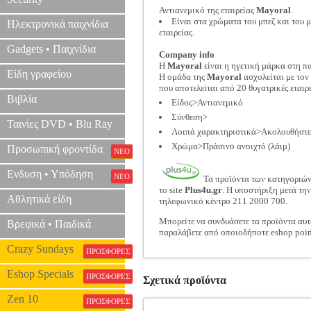
Αντιανεμικό της εταιρείας
Mayoral
.
Είναι στα χρώματα του μπεζ και του μ
Ηλεκτρονικά παιχνίδια
εταιρείας.
Gadgets • Παιχνίδια
Company info
Η
Mayoral
είναι η ηγετική μάρκα στη πα
Είδη γραφείου
Η ομάδα της
Mayoral
ασχολείται με τον
που αποτελείται από 20 θυγατρικές εται
Βιβλία
Είδος>Αντιανεμικό
Σύνθεση>
Ταινίες DVD • Blu Ray
Λοιπά χαρακτηριστικά>Ακολουθήστε τ
Χρώμα>Πράσινο ανοιχτό (λάιμ)
Προσωπική φροντίδα
ΝΕΟ
Ενδυση • Υπόδηση
ΝΕΟ
Τα προϊόντα των κατηγοριώ
το site
Plus4u.gr
. Η υποστήριξη μετά τη
Αθλητικά είδη
τηλεφωνικό κέντρο 211 2000 700.
Μπορείτε να συνδυάσετε τα προϊόντα αυτ
Βρεφικά • Παιδικά
παραλάβετε από οποιοδήποτε eshop poin
Crazy Sundays
ΠΡΟΣΦΟΡΕΣ
Eshop Specials
ΠΡΟΣΦΟΡΕΣ
Σχετικά προϊόντα
Zen 10
ΠΡΟΣΦΟΡΕΣ