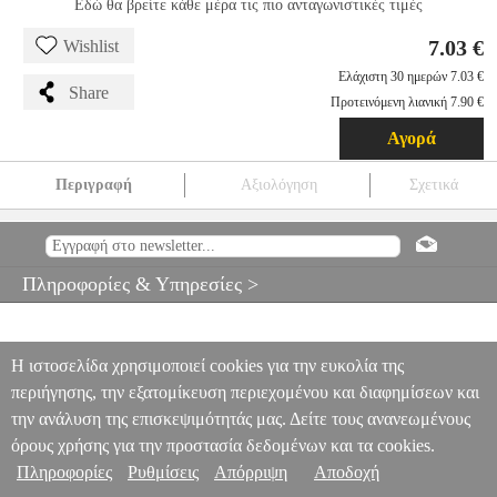
Εδώ θα βρείτε κάθε μέρα τις πιο ανταγωνιστικές τιμές
7.03 €
Wishlist
Ελάχιστη 30 ημερών 7.03 €
Share
Προτεινόμενη λιανική 7.90 €
Αγορά
Περιγραφή
Αξιολόγηση
Σχετικά
ΑΝΙΧΝΕΥΤΗΣ ΤΑΣΗΣ ΜΕ ΕΥΡΟΣ ΜΕΤΡΗΣΗΣ AC 12 - 300V
INGCO HSDT33001
TLS.391608
TLS.391608
INGCO
INGCO
ΟΡΓΑΝΑ ΜΕΤΡΗΣΗΣ
ΑΝΙΧΝΕΥΤΗΣ ΤΑΣΗΣ ΜΕ ΕΥΡΟΣ
Πληροφορίες & Υπηρεσίες >
ΜΕΤΡΗΣΗΣ AC 12 - 300V INGCO HSDT33001
7.03
Η ιστοσελίδα χρησιμοποιεί cookies για την ευκολία της
περιήγησης, την εξατομίκευση περιεχομένου και διαφημίσεων και
την ανάλυση της επισκεψιμότητάς μας. Δείτε τους ανανεωμένους
όρους χρήσης για την προστασία δεδομένων και τα cookies.
Πληροφορίες
Ρυθμίσεις
Απόρριψη
Αποδοχή