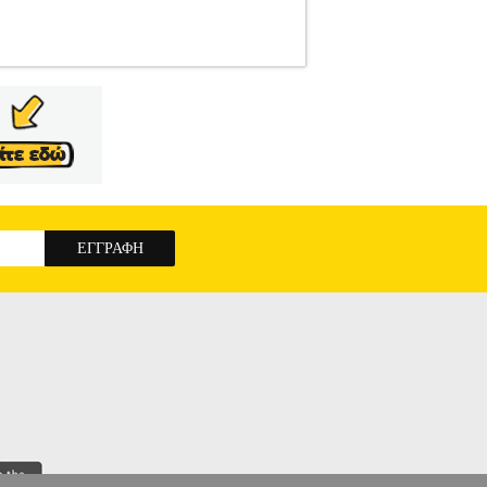
ΚΙΑ
Κατηγορία: ΦΟΥΡΝΑΚΙΑ-ΚΟΥΖΙΝΑΚΙΑ
ε ρυθμιζόμενο θερμοστάτη και ενδεικτική
Μηχανικός.• Αριθμός εστίων: 1.• Τύπος εστίων:
ΑΡΤΗΤΗ ΕΣΤΙΑ LAFE KEW001