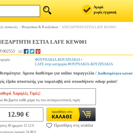
Αγορά
χωρίς εγγραφή
ές συσκευές
>
Φουρνάκια & Κουζινάκια
>
ΑΝΕΞΑΡΤΗΤΗ ΕΣΤΙΑ LAFE KEW001
ΝΕΞΑΡΤΗΤΗ ΕΣΤΙΑ LAFE KEW001
.002553
ηγορία
ΦΟΥΡΝΑΚΙΑ-ΚΟΥΖΙΝΑΚΙΑ
•
LAFE στην κατηγορία ΦΟΥΡΝΑΚΙΑ-ΚΟΥΖΙΝΑΚΙΑ
θεσιμότητα: Αμεσα διαθέσιμο για online παραγγελία
/
Διαθεσιμότητα κατασ
ίς έξοδα αποστολής για παραλαβή από οποιοδήποτε eshop point!
ταθερά Χαμηλές Τιμές!
ώ θα βρείτε κάθε μέρα τις πιο ανταγωνιστικές τιμές
12.90 €
Προσθήκη στη wishlist
ιστη 30 ημερών 15.12 €
εινόμενη λιανική 24.90 €