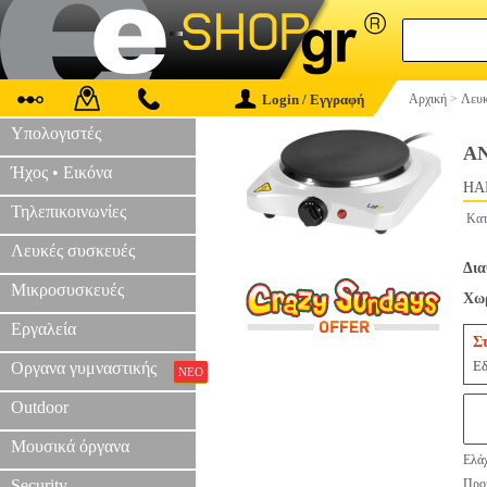
Login / Εγγραφή
Αρχική
>
Λευκ
Υπολογιστές
Α
Ήχος • Εικόνα
HAP
Τηλεπικοινωνίες
Κατ
Λευκές συσκευές
Δια
Μικροσυσκευές
Χωρ
Εργαλεία
Σ
Εδ
Οργανα γυμναστικής
ΝΕΟ
Outdoor
Μουσικά όργανα
Ελάχ
Security
Προτ