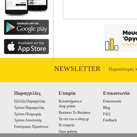
ΑΝΕΞΑΡΤΗΤΗ ΕΣΤΙΑ LAFE KEW00
•LAFE στην κατηγορία ΦΟΥΡΝΑΚΙΑ-ΚΟ
λυχνία. Χαρακτηριστικά: - 1 εστία με ι
Ηλεκτρικές.• Διάμετρος εστί
NEWSLETTER
Περισσότερες 
Παραγγελίες
Εταιρία
Επικοινωνία
Εξέλιξη Παραγγελίας
Καταστήματα e-
Επικοινωνία
shop points
Τρόποι Παραγγελίας
Blog
Business To Business
Τρόποι Πληρωμής
FAQ
Τα νέα του e-shop.gr
Τρόποι Αποστολής
Feedback
Η εταιρεία
Επιστροφές Προιόντων
Οροι χρήσης