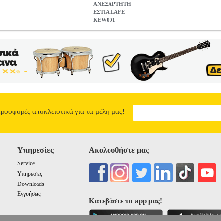
ΑΝΕΞΑΡΤΗΤΗ
ΕΣΤΙΑ LAFE
KEW001
1
HAP.002553
HAP.002553
LAFE
LAFE
ΦΟΥΡΝΑΚΙΑ-ΚΟΥΖΙΝΑ
ΥΖΙΝΑΚΙΑ Η Ανεξάρτητη εστία LAFE KEW001 είναι εξοπλισμένη μ
σχύ 1500 W. - Ενδεικτική λυχνία. • Ισχύς: 1500W.• Τύπος χειρισμού: 
ας : 18cm.• Χρώμα: Λευκό.• Εγγύηση: 2 χρόνια. DOA 7 ημερών
ΑΝΕΞ
12.90
10
1
1
προσφορές αποκλειστικά για τα μέλη μας!
Υπηρεσίες
Ακολουθήστε μας
Service
Υπηρεσίες
Downloads
Εγγυήσεις
Κατεβάστε το app μας!