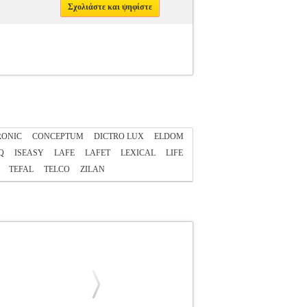
Σχολιάστε και ψηφίστε
RONIC
CONCEPTUM
DICTRO LUX
ELDOM
Q
ISEASY
LAFE
LAFET
LEXICAL
LIFE
TEFAL
TELCO
ZILAN