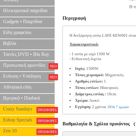
Η π
Ηλεκτρονικά παιχνίδια
Περιγραφή
Gadgets • Παιχνίδια
Είδη γραφείου
Η Ανεξάρτητη εστία LAFE KEW001 είναι 
Βιβλία
Χαρακτηριστικά:
Ταινίες DVD • Blu Ray
- 1 εστία με ισχύ 1500 W.
- Ενδεικτική λυχνία.
Προσωπική φροντίδα
ΝΕΟ
Ισχύς:
1500W.
Τύπος χειρισμού:
Μηχανικός.
Ενδυση • Υπόδηση
ΝΕΟ
Αριθμός εστίων:
1.
Αθλητικά είδη
Τύπος εστίων:
Ηλεκτρικές.
Διάμετρος εστίας :
18cm.
Βρεφικά • Παιδικά
Χρώμα:
Λευκό.
Εγγύηση:
2 χρόνια.
DOA 7 ημερών
Crazy Sundays
ΠΡΟΣΦΟΡΕΣ
Eshop Specials
ΠΡΟΣΦΟΡΕΣ
Βαθμολογία & Σχόλια προιόντος (1
Zen 10
ΠΡΟΣΦΟΡΕΣ