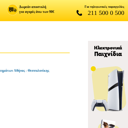
Δωρεάν αποστολή
Για τηλεφωνικές παραγγελίες
211 500 0 500
για αγορές άνω των 90€
τημάτων Αθήνας - Θεσσαλονίκης