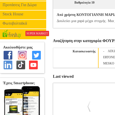
Βαθμολογία 10
Προτάσεις Για Δώρα
Stock House
Από χρήστη ΚΟΝΤΟΓΙΑΝΝΗ ΜΑΡΙΑ - 
Δουλεύει μια χαρά μέχρι στιγμής. Μια 
Φωτοβολταϊκά
SUPER MARKET
Αναζήτηση στην κατηγορία Φ
Κατασκευαστής
-
ADL
ERTONE
MESKO
Last viewed