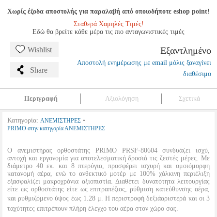
Χωρίς έξοδα αποστολής για παραλαβή από οποιοδήποτε eshop point!
Σταθερά Χαμηλές Τιμές!
Εδώ θα βρείτε κάθε μέρα τις πιο ανταγωνιστικές τιμές
Εξαντλημένο
Wishlist
Αποστολή ενημέρωσης με email μόλις ξαναγίνει
Share
διαθέσιμο
Περιγραφή
Αξιολόγηση
Σχετικά
Κατηγορία:
•
ΑΝΕΜΙΣΤΗΡΕΣ
PRIMO στην κατηγορία ΑΝΕΜΙΣΤΗΡΕΣ
Ο ανεμιστήρας ορθοστάτης PRIMO PRSF-80604 συνδυάζει ισχύ,
αντοχή και εργονομία για αποτελεσματική δροσιά τις ζεστές μέρες. Με
διάμετρο 40 εκ. και 8 πτερύγια, προσφέρει ισχυρή και ομοιόμορφη
κατανομή αέρα, ενώ το ανθεκτικό μοτέρ με 100% χάλκινη περιέλιξη
εξασφαλίζει μακροχρόνια αξιοπιστία. Διαθέτει δυνατότητα λειτουργίας
είτε ως ορθοστάτης είτε ως επιτραπέζιος, ρύθμιση κατεύθυνσης αέρα,
και ρυθμιζόμενο ύψος έως 1.28 μ. Η περιστροφή δεξιάαριστερά και οι 3
ταχύτητες επιτρέπουν πλήρη έλεγχο του αέρα στον χώρο σας.