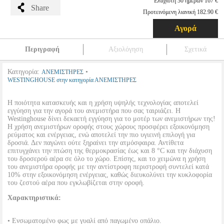
Ελάχιστη 30 ημερών 167 €
Share
Προτεινόμενη λιανική 182.90 €
Αγορά
Περιγραφή
Αξιολόγηση
Σχετικά
Κατηγορία:
•
ΑΝΕΜΙΣΤΗΡΕΣ
WESTINGHOUSE στην κατηγορία ΑΝΕΜΙΣΤΗΡΕΣ
Η ποιότητα κατασκευής και η χρήση υψηλής τεχνολογίας αποτελεί
εγγύηση για την αγορά του ανεμιστήρα που σας ταιριάζει. Η
Westinghouse δίνει δεκαετή εγγύηση για το μοτέρ των ανεμιστήρων της!
Η χρήση ανεμιστήρων οροφής στους χώρους προσφέρει εξοικονόμηση
ρεύματος και ενέργειας, ενώ αποτελεί την πιο υγιεινή επιλογή για
δροσιά. Δεν παγώνει ούτε ξηραίνει την ατμόσφαιρα. Αντίθετα
επιτυγχάνει την πτώση της θερμοκρασίας έως και 8 °C και την διάχυση
του δροσερού αέρα σε όλο το χώρο. Επίσης, και το χειμώνα η χρήση
του ανεμιστήρα οροφής με την αντίστροφη περιστροφή συντελεί κατά
10% στην εξοικονόμηση ενέργειας, καθώς διευκολύνει την κυκλοφορία
του ζεστού αέρα που εγκλωβίζεται στην οροφή.
Χαρακτηριστικά:
• Ενσωματομένο φως με γυαλί από παγωμένο οπάλιο.