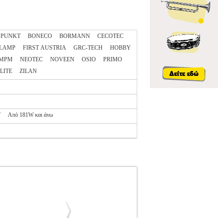
UPUNKT
BONECO
BORMANN
CECOTEC
LAMP
FIRST AUSTRIA
GRC-TECH
HOBBY
MPM
NEOTEC
NOVEEN
OSIO
PRIMO
LITE
ZILAN
W
Από 181W και άνω