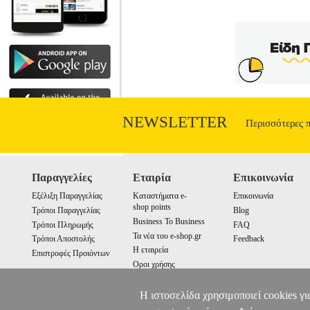
NEWSLETTER
Περισσότερες 
Παραγγελίες
Εταιρία
Επικοινωνία
Εξέλιξη Παραγγελίας
Καταστήματα e-
Επικοινωνία
shop points
Τρόποι Παραγγελίας
Blog
Business To Business
Τρόποι Πληρωμής
FAQ
Τα νέα του e-shop.gr
Τρόποι Αποστολής
Feedback
Η εταιρεία
Επιστροφές Προιόντων
Οροι χρήσης
Cookies
Η ιστοσελίδα χρησιμοποιεί cookies γι