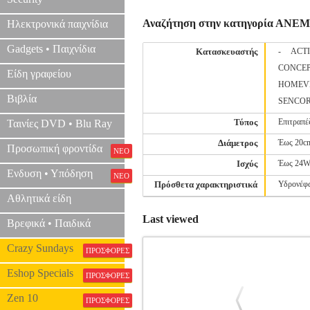
Αναζήτηση στην κατηγορία ΑΝ
Ηλεκτρονικά παιχνίδια
Gadgets • Παιχνίδια
Κατασκευαστής
-
ACTI
CONCE
Είδη γραφείου
HOMEV
Βιβλία
SENCO
Τύπος
Επιτραπέ
Ταινίες DVD • Blu Ray
Διάμετρος
Έως 20c
Προσωπική φροντίδα
ΝΕΟ
Ισχύς
Έως 24
Ενδυση • Υπόδηση
ΝΕΟ
Πρόσθετα χαρακτηριστικά
Υδρονέφ
Αθλητικά είδη
Last viewed
Βρεφικά • Παιδικά
Crazy Sundays
ΠΡΟΣΦΟΡΕΣ
Eshop Specials
ΠΡΟΣΦΟΡΕΣ
Zen 10
ΠΡΟΣΦΟΡΕΣ