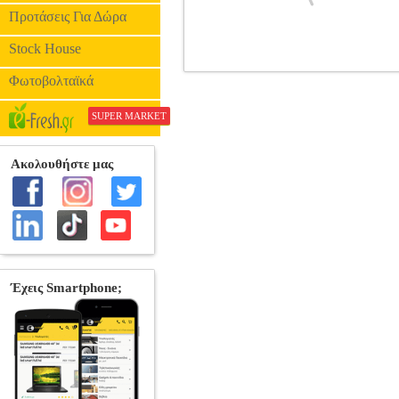
Προτάσεις Για Δώρα
Stock House
ΑΝΕΜΙΣΤΗΡΑΣ ΟΡΟΦΗΣ 35W EU
Φωτοβολταϊκά
ΑΝΕΜΙΣΤΗΡΕΣ
SUPER MARKET