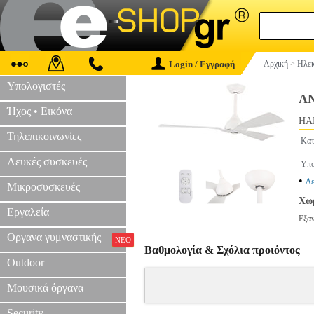
Login / Εγγραφή
Αρχική
>
Ηλεκ
Υπολογιστές
Α
Ήχος • Εικόνα
HAP
Τηλεπικοινωνίες
Κατ
Λευκές συσκευές
Υπο
•
Δε
Μικροσυσκευές
Χωρ
Εργαλεία
Εξα
Οργανα γυμναστικής
ΝΕΟ
Βαθμολογία & Σχόλια προιόντος
Outdoor
Μουσικά όργανα
Security