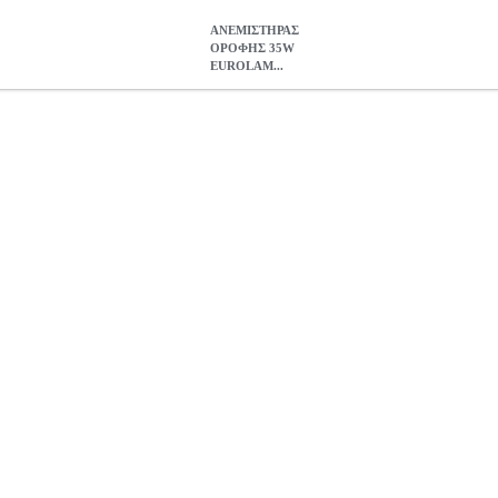
ΑΝΕΜΙΣΤΗΡΑΣ
ΟΡΟΦΗΣ 35W
EUROLAM...
ROLAMP 300-25029 ΑΔΙΑΒΡΟΧΟΣ ΜΕ RC/ΛΕΥΚΟ
HAP.00598
ΑΝΕΜΙΣΤΗΡΑΣ ΟΡΟΦΗΣ 35W EUROLAMP 300-25029 ΑΔΙΑΒ
0