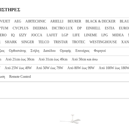
ΕΜΙΣΤΗΡΕΣ
VEJET
AEG
AIRTECHNIC
ARIELLI
BEURER
BLACK & DECKER
BLA
PTUM
CYCPLUS
DEERMA
DICTRO LUX
DP
EINHELL
ESTIA
EURO
ERO
IQ
IZZY
JOCCA
LAFET
LGP
LIFE
LINEME
LPG
MIDEA
R
SHARK
SINGER
TELCO
TRISTAR
TROTEC
WESTINGHOUSE
XAN
ζιος
Ορθοστάτης
Στήλη
Δαπέδου
Οροφής
Επιτοίχιος
Φορητοί
m
Από 21cm έως 30cm
Από 31cm έως 49cm
Από 50cm και άνω
W
Από 25W έως 49W
Από 50W έως 79W
Από 80W έως 99W
Από 100W έως 180
ωση
Remote Control