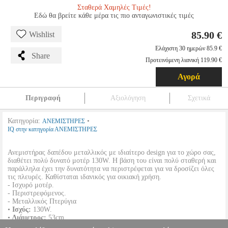
Σταθερά Χαμηλές Τιμές!
Εδώ θα βρείτε κάθε μέρα τις πιο ανταγωνιστικές τιμές
85.90 €
Wishlist
Ελάχιστη 30 ημερών 85.9 €
Share
Προτεινόμενη λιανική 119.90 €
Αγορά
Περιγραφή
Αξιολόγηση
Σχετικά
Κατηγορία:
•
ΑΝΕΜΙΣΤΗΡΕΣ
IQ στην κατηγορία ΑΝΕΜΙΣΤΗΡΕΣ
Ανεμιστήρας δαπέδου μεταλλικός με ιδιαίτερο design για το χώρο σας,
διαθέτει πολύ δυνατό μοτέρ 130W. Η βάση του είναι πολύ σταθερή και
παράλληλα έχει την δυνατότητα να περιστρέφεται για να δροσίζει όλες
τις πλευρές. Καθίσταται ιδανικός για οικιακή χρήση.
- Ισχυρό μοτέρ.
- Περιστρεφόμενος.
- Μεταλλικός Πτερύγια
•
Ισχύς:
130W.
•
Διάμετρος:
53cm.
•
Χρώμα:
Μαύρος.