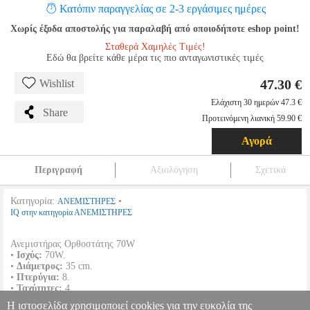
Κατόπιν παραγγελίας σε 2-3 εργάσιμες ημέρες
Χωρίς έξοδα αποστολής για παραλαβή από οποιοδήποτε eshop point!
Σταθερά Χαμηλές Τιμές!
Εδώ θα βρείτε κάθε μέρα τις πιο ανταγωνιστικές τιμές
47.30 €
Wishlist
Ελάχιστη 30 ημερών 47.3 €
Share
Προτεινόμενη λιανική 59.90 €
Αγορά
Περιγραφή
Αξιολόγηση
Σχετικά
Κατηγορία:
•
ΑΝΕΜΙΣΤΗΡΕΣ
IQ στην κατηγορία ΑΝΕΜΙΣΤΗΡΕΣ
Ανεμιστήρας Ορθοστάτης 70W
•
Ισχύς:
70W.
•
Διάμετρος:
35 cm.
•
Πτερύγια:
8.
•
Ταχύτητες:
4.
•
Χρώμα:
Λευκό.
Η ιστοσελίδα χρησιμοποιεί cookies για την ευκολία της