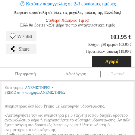
Κατόπιν παραγγελίας σε 2-3 εργάσιμες ημέρες
Δωρεάν αποστολή σε όλες τις μεγάλες πόλεις της Ελλάδας!
Σταθερά Χαμηλές Τιμές!
Εδώ θα βρείτε κάθε μέρα τις πιο ανταγωνιστικές τιμές
103.95 €
Wishlist
Ελάχιστη 30 ημερών 103.95 €
Share
Προτεινόμενη λιανική 119.90 €
Αγορά
Περιγραφή
Αξιολόγηση
Σχετικά
Κατηγορία:
•
ΑΝΕΜΙΣΤΗΡΕΣ
PRIMO στην κατηγορία ΑΝΕΜΙΣΤΗΡΕΣ
Ανεμιστήρας δαπέδου Primo με λειτουργία υδρονέφωσης.
-Λειτουργήστε τον ως ανεμιστήρα με 3 ταχύτητες που διαχέει δροσερό
ανακυκλώσιμο αέρα ή ενεργοποιήστε το σύστημα υδρονέφωσης. Αν πάλι
έχετε ανάγκη πιο δραστικές λειτουργίες επιλέξτε συνδυασμό
ανεμιστήρα και υδρονέφωσης.
-Διαθέτει χειριστήριο που σας επιτρέπει να διαμορφώσετε την ένταση