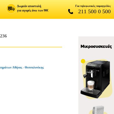
Δωρεάν αποστολή
Για τηλεφωνικές παραγγελίες
211 500 0 500
για αγορές άνω των 90€
236
τημάτων Αθήνας - Θεσσαλονίκης