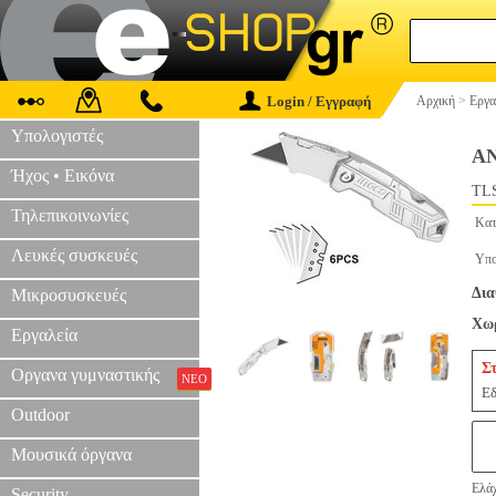
Login / Εγγραφή
Αρχική
>
Εργα
Υπολογιστές
Α
Ήχος • Εικόνα
TLS
Τηλεπικοινωνίες
Κατ
Λευκές συσκευές
Υπο
Δια
Μικροσυσκευές
Χωρ
Εργαλεία
Σ
Οργανα γυμναστικής
ΝΕΟ
Εδ
Outdoor
Μουσικά όργανα
Ελάχ
Security