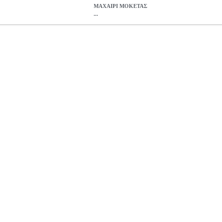
ΜΑΧΑΙΡΙ ΜΟΚΕΤΑΣ
...
Ι ΜΟΚΕΤΑΣ INGCO HUK6236
TLS.391821
TLS.391821
INGCO
ΑΝΑΔΙΠΛΟΥΜΕΝΟ ΜΑΧΑΙΡΙ ΜΟΚΕΤΑΣ INGCO HUK623
5.37