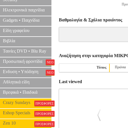
Προτ
Ηλεκτρονικά παιχνίδια
Βαθμολογία & Σχόλια προιόντος
Gadgets • Παιχνίδια
Είδη γραφείου
Βιβλία
Ταινίες DVD • Blu Ray
Αναζήτηση στην κατηγορία ΜΙ
Προσωπική φροντίδα
ΝΕΟ
Τύπος
Πριόνια
Ενδυση • Υπόδηση
ΝΕΟ
Last viewed
Αθλητικά είδη
Βρεφικά • Παιδικά
Crazy Sundays
ΠΡΟΣΦΟΡΕΣ
Eshop Specials
ΠΡΟΣΦΟΡΕΣ
Zen 10
ΠΡΟΣΦΟΡΕΣ