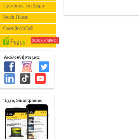
Προτάσεις Για Δώρα
Stock House
ΑΝΑΔΙΠΛΟΥΜΕΝΟ ΜΑΧΑΙΡ
Φωτοβολταϊκά
SUPER MARKET