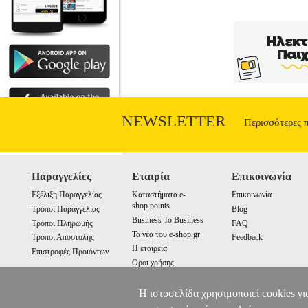
NEWSLETTER
Περισσότερες 
Παραγγελίες
Εταιρία
Επικοινωνία
Εξέλιξη Παραγγελίας
Καταστήματα e-
Επικοινωνία
shop points
Τρόποι Παραγγελίας
Blog
Business To Business
Τρόποι Πληρωμής
FAQ
Τα νέα του e-shop.gr
Τρόποι Αποστολής
Feedback
Η εταιρεία
Επιστροφές Προιόντων
Οροι χρήσης
Cookies
Η ιστοσελίδα χρησιμοποιεί cookies γι