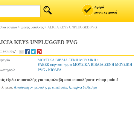
Αγορά
χωρίς εγγραφή
ικά όργανα
>
Ξένης μουσικής
>
ALICIA KEYS UNPLUGGED PVG
LICIA KEYS UNPLUGGED PVG
C.602857
ηγορία
ΜΟΥΣΙΚΑ ΒΙΒΛΙΑ ΞΕΝΗ ΜΟΥΣΙΚΗ
•
FABER στην κατηγορία ΜΟΥΣΙΚΑ ΒΙΒΛΙΑ ΞΕΝΗ ΜΟΥΣΙΚΗ
κατηγορία
PVG - ΚΙΘΑΡΑ
ίς έξοδα αποστολής για παραλαβή από οποιοδήποτε eshop point!
ντλημένο.
Αποστολή ενημέρωσης με email μόλις ξαναγίνει διαθέσιμο