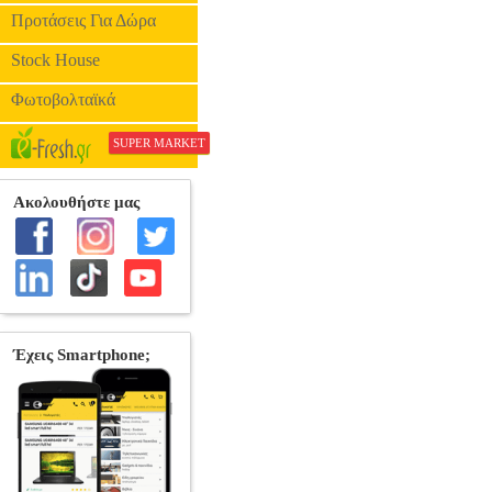
Προτάσεις Για Δώρα
Stock House
Φωτοβολταϊκά
SUPER MARKET