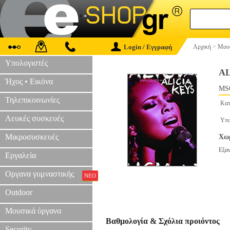
Login / Εγγραφή
Αρχική
>
Μουσ
Υπολογιστές
A
Ήχος • Εικόνα
MS
Τηλεπικοινωνίες
Κατ
Λευκές συσκευές
Υπο
Μικροσυσκευές
Χωρ
Εξα
Εργαλεία
Οργανα γυμναστικής
ΝΕΟ
Outdoor
Μουσικά όργανα
Βαθμολογία & Σχόλια προιόντος
Security