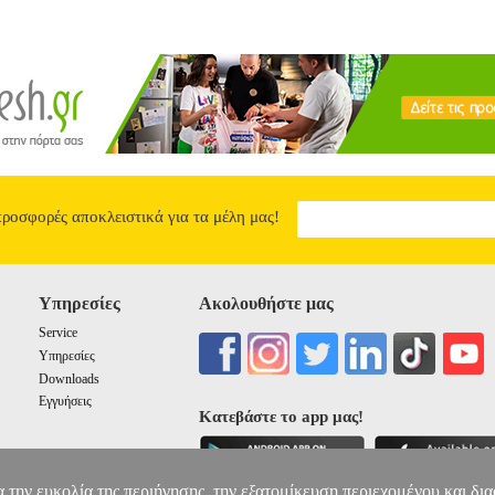
προσφορές αποκλειστικά για τα μέλη μας!
Υπηρεσίες
Ακολουθήστε μας
Service
Υπηρεσίες
Downloads
Εγγυήσεις
Κατεβάστε το app μας!
α την ευκολία της περιήγησης, την εξατομίκευση περιεχομένου και δι