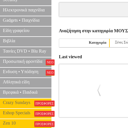
Ηλεκτρονικά παιχνίδια
Gadgets • Παιχνίδια
Είδη γραφείου
Αναζήτηση στην κατηγορία ΜΟ
Βιβλία
Κατηγορία
Ξένες Συ
Ταινίες DVD • Blu Ray
Last viewed
Προσωπική φροντίδα
ΝΕΟ
Ενδυση • Υπόδηση
ΝΕΟ
Αθλητικά είδη
Βρεφικά • Παιδικά
Crazy Sundays
ΠΡΟΣΦΟΡΕΣ
Eshop Specials
ΠΡΟΣΦΟΡΕΣ
ALICIA KEYS UNPLUGGED PVG
M
Zen 10
ΠΡΟΣΦΟΡΕΣ