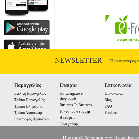
NEWSLETTER
Περισσότερες 
Παραγγελίες
Εταιρία
Επικοινωνία
Εξέλιξη Παραγγελίας
Καταστήματα e-
Επικοινωνία
shop points
Τρόποι Παραγγελίας
Blog
Business To Business
Τρόποι Πληρωμής
FAQ
Τα νέα του e-shop.gr
Τρόποι Αποστολής
Feedback
Η εταιρεία
Επιστροφές Προιόντων
Οροι χρήσης
Cookies
Η ιστοσελίδα χρησιμοποιεί cookies γι