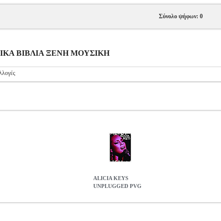
Σύνολο ψήφων: 0
ΥΣΙΚΑ ΒΙΒΛΙΑ ΞΕΝΗ ΜΟΥΣΙΚΗ
λλογές
ALICIA KEYS
UNPLUGGED PVG
SC.602857
MSC.602857
FABER
FABER
ΜΟΥΣΙΚΑ ΒΙΒΛΙΑ ΞΕ
PVG