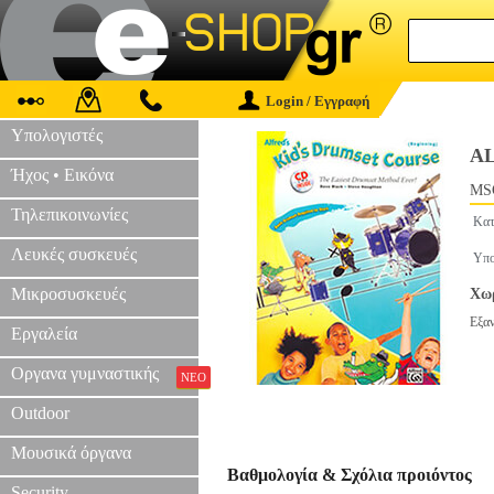
Login / Εγγραφή
Υπολογιστές
AL
Ήχος • Εικόνα
MS
Τηλεπικοινωνίες
Κατ
Λευκές συσκευές
Υπο
Μικροσυσκευές
Χωρ
Εξα
Εργαλεία
Οργανα γυμναστικής
ΝΕΟ
Outdoor
Μουσικά όργανα
Βαθμολογία & Σχόλια προιόντος
Security