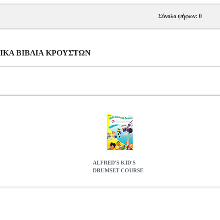
Σύνολο ψήφων: 0
ΥΣΙΚΑ ΒΙΒΛΙΑ ΚΡΟΥΣΤΩΝ
ALFRED'S KID'S
DRUMSET COURSE
E
MSC.601903
MSC.601903
ALFRED
ALFRED
ΜΟΥΣΙΚΑ ΒΙΒΛ
COURSE
0