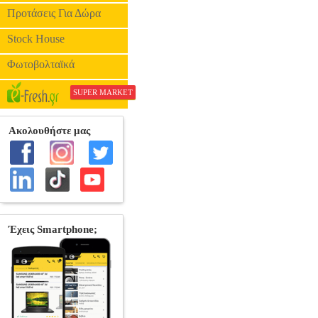
Προτάσεις Για Δώρα
Stock House
Φωτοβολταϊκά
SUPER MARKET