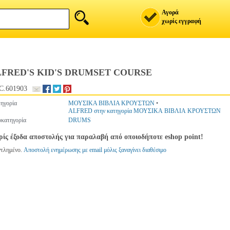
Αγορά
χωρίς εγγραφή
FRED'S KID'S DRUMSET COURSE
C.601903
ηγορία
ΜΟΥΣΙΚΑ ΒΙΒΛΙΑ ΚΡΟΥΣΤΩΝ
•
ALFRED στην κατηγορία ΜΟΥΣΙΚΑ ΒΙΒΛΙΑ ΚΡΟΥΣΤΩΝ
κατηγορία
DRUMS
ίς έξοδα αποστολής για παραλαβή από οποιοδήποτε eshop point!
ντλημένο.
Αποστολή ενημέρωσης με email μόλις ξαναγίνει διαθέσιμο