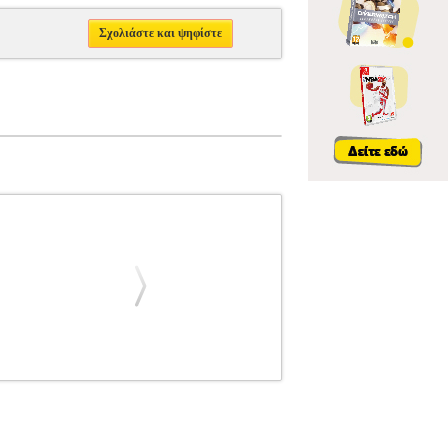
Σχολιάστε και ψηφίστε
ΙΑ ΚΡΟΥΣΤΩΝ
ALFRED'S KID'S DRUMSET