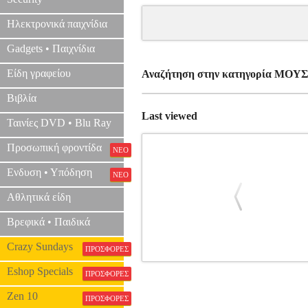
Ηλεκτρονικά παιχνίδια
Gadgets • Παιχνίδια
Είδη γραφείου
Αναζήτηση στην κατηγορία ΜΟ
Βιβλία
Last viewed
Ταινίες DVD • Blu Ray
Προσωπική φροντίδα
ΝΕΟ
Ενδυση • Υπόδηση
ΝΕΟ
Αθλητικά είδη
Βρεφικά • Παιδικά
Crazy Sundays
ΠΡΟΣΦΟΡΕΣ
ALFRED'S KID'S DRUMSET COURS
Eshop Specials
ΠΡΟΣΦΟΡΕΣ
Zen 10
ΠΡΟΣΦΟΡΕΣ