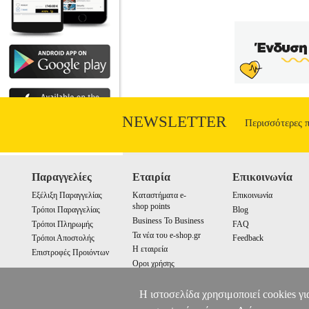
NEWSLETTER
Περισσότερες 
Παραγγελίες
Εταιρία
Επικοινωνία
Εξέλιξη Παραγγελίας
Καταστήματα e-
Επικοινωνία
shop points
Τρόποι Παραγγελίας
Blog
Business To Business
Τρόποι Πληρωμής
FAQ
Τα νέα του e-shop.gr
Τρόποι Αποστολής
Feedback
Η εταιρεία
Επιστροφές Προιόντων
Οροι χρήσης
Cookies
Η ιστοσελίδα χρησιμοποιεί cookies γι