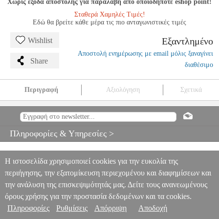
Χωρίς έξοδα αποστολής για παραλαβή από οποιοδήποτε eshop point!
Σταθερά Χαμηλές Τιμές!
Εδώ θα βρείτε κάθε μέρα τις πιο ανταγωνιστικές τιμές
Εξαντλημένο
Wishlist
Αποστολή ενημέρωσης με email μόλις ξαναγίνει
Share
διαθέσιμο
Περιγραφή
Αξιολόγηση
Σχετικά
ALFRED'S ESSENTIALS OF MUSIC THEORY - BOOK 3
MSC.601339
MSC.601339
ALFRED
ALFRED
ΜΟΥΣΙΚΑ ΒΙΒΛΙΑ
ΘΕΩΡΗΤΙΚΑ
ALFRED'S ESSENTIALS OF MUSIC THEORY -
Πληροφορίες & Υπηρεσίες >
BOOK 3
0
Η ιστοσελίδα χρησιμοποιεί cookies για την ευκολία της
περιήγησης, την εξατομίκευση περιεχομένου και διαφημίσεων και
την ανάλυση της επισκεψιμότητάς μας. Δείτε τους ανανεωμένους
όρους χρήσης για την προστασία δεδομένων και τα cookies.
Πληροφορίες
Ρυθμίσεις
Απόρριψη
Αποδοχή