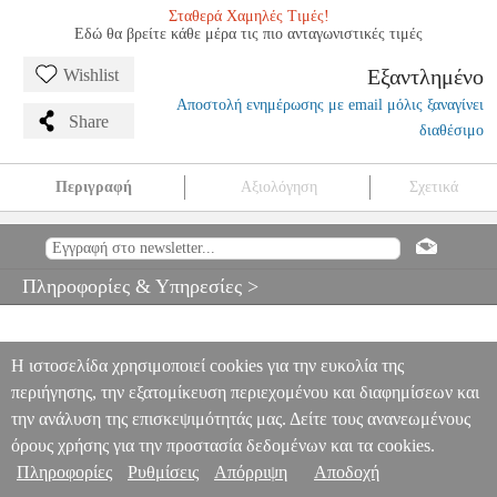
Σταθερά Χαμηλές Τιμές!
Εδώ θα βρείτε κάθε μέρα τις πιο ανταγωνιστικές τιμές
Εξαντλημένο
Wishlist
Αποστολή ενημέρωσης με email μόλις ξαναγίνει
Share
διαθέσιμο
Περιγραφή
Αξιολόγηση
Σχετικά
ALECTO COA1910 ΑΝΙΧΝΕΥΤΗΣ ΜΟΝΟΞΕΙΔΙΟΥ ΤΟΥ
ΑΝΘΡΑΚΑ ΜΕ ALARM
PER.267052
PER.267052
ALECTO
ALECTO
ΣΥΝΑΓΕΡΜΟΙ
ALECTO COA1910 ΑΝΙΧΝΕΥΤΗΣ
Πληροφορίες & Υπηρεσίες >
ΜΟΝΟΞΕΙΔΙΟΥ ΤΟΥ ΑΝΘΡΑΚΑ ΜΕ ALARM
0
Η ιστοσελίδα χρησιμοποιεί cookies για την ευκολία της
περιήγησης, την εξατομίκευση περιεχομένου και διαφημίσεων και
την ανάλυση της επισκεψιμότητάς μας. Δείτε τους ανανεωμένους
όρους χρήσης για την προστασία δεδομένων και τα cookies.
Πληροφορίες
Ρυθμίσεις
Απόρριψη
Αποδοχή