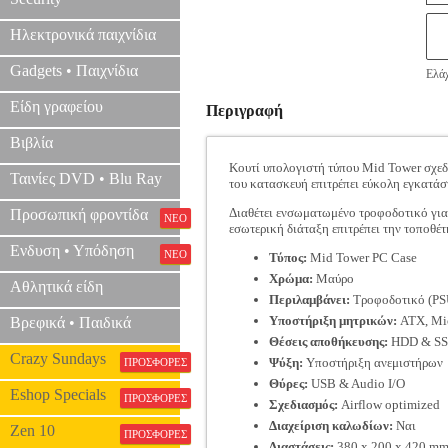
Ηλεκτρονικά παιχνίδια
Gadgets • Παιχνίδια
Ελάχ
Είδη γραφείου
Περιγραφή
Βιβλία
Κουτί υπολογιστή τύπου Mid Tower σχεδι
Ταινίες DVD • Blu Ray
του κατασκευή επιτρέπει εύκολη εγκατάσ
Διαθέτει ενσωματωμένο τροφοδοτικό για
Προσωπική φροντίδα
ΝΕΟ
εσωτερική διάταξη επιτρέπει την τοποθ
Ενδυση • Υπόδηση
ΝΕΟ
Τύπος:
Mid Tower PC Case
Χρώμα:
Μαύρο
Αθλητικά είδη
Περιλαμβάνει:
Τροφοδοτικό (PS
Υποστήριξη μητρικών:
ATX, Mi
Βρεφικά • Παιδικά
Θέσεις αποθήκευσης:
HDD & S
Crazy Sundays
Ψύξη:
Υποστήριξη ανεμιστήρων
ΠΡΟΣΦΟΡΕΣ
Θύρες:
USB & Audio I/O
Eshop Specials
ΠΡΟΣΦΟΡΕΣ
Σχεδιασμός:
Airflow optimized
Διαχείριση καλωδίων:
Ναι
Zen 10
ΠΡΟΣΦΟΡΕΣ
Διαστάσεις:
380 x 200 x 420 m