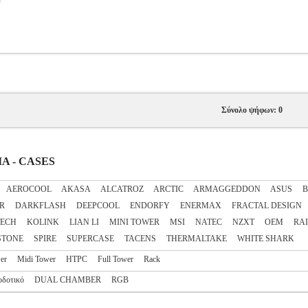
Σύνολο ψήφων: 0
ΙΑ - CASES
AEROCOOL
AKASA
ALCATROZ
ARCTIC
ARMAGGEDDON
ASUS
B
R
DARKFLASH
DEEPCOOL
ENDORFY
ENERMAX
FRACTAL DESIGN
TECH
KOLINK
LIAN LI
MINI TOWER
MSI
NATEC
NZXT
OEM
RAI
STONE
SPIRE
SUPERCASE
TACENS
THERMALTAKE
WHITE SHARK
er
Midi Tower
HTPC
Full Tower
Rack
οδοτικό
DUAL CHAMBER
RGB