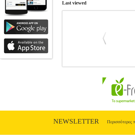
Last viewed
ALCATROZ PC CASE WITH PSU F
CASES
Κατηγορία: ΚΟΥΤΙΑ - CASE
αξιόπιστες συνθέσεις, προσφέροντας 
εξαρτημάτων και καλή ροή αέρα για στα
καθώς και σύγχρονη σχεδίαση που υποστη
και την οργάνωση καλωδίων για πιο καθ
ATX, Micro-ATX, Mini-ITX• Θέσει
optimized• Διαχείριση καλωδίων: Να
NEWSLETTER
Περισσότερες 