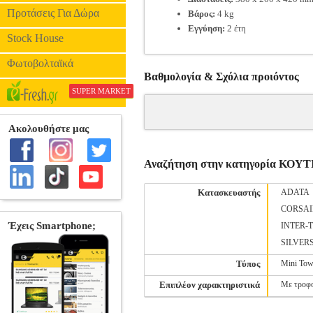
Προτάσεις Για Δώρα
Βάρος:
4 kg
Εγγύηση:
2 έτη
Stock House
Φωτοβολταϊκά
Βαθμολογία & Σχόλια προιόντος
SUPER MARKET
Αναζήτηση στην κατηγορία ΚΟΥΤ
Κατασκευαστής
ADATA
CORSAI
INTER-
SILVER
Τύπος
Mini Tow
Επιπλέον χαρακτηριστικά
Με τροφ