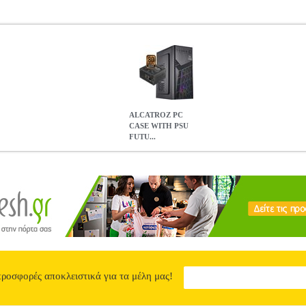
ALCATROZ PC
CASE WITH PSU
FUTU...
UTURA MILLENIA ECO M600 PRO BLACK FME-M600PRO
PER
S •OEM στην κατηγορία ΚΟΥΤΙΑ - CASES Κουτί υπολογιστή τύπου 
ισορροπία μεταξύ λειτουργικότητας, χώρου και ψύξης. Η εργονομική 
θερές θερμοκρασίες λειτουργίας. Διαθέτει ενσωματωμένο τροφοδοτικ
ρίζει βασικές ανάγκες gaming ή office PC. Η εσωτερική διάταξη επ
αρό build. • Τύπος: Mid Tower PC Case• Χρώμα: Μαύρο• Περιλαμβάν
ς αποθήκευσης: HDD & SSD• Ψύξη: Υποστήριξη ανεμιστήρων• Θύρες
ι• Διαστάσεις: 380 x 200 x 420 mm• Βάρος: 4 kg• Εγγύηση: 2 έτη
AL
MILLENIA ECO M600 PRO BLACK FME-M600PRO
41.90
προσφορές αποκλειστικά για τα μέλη μας!