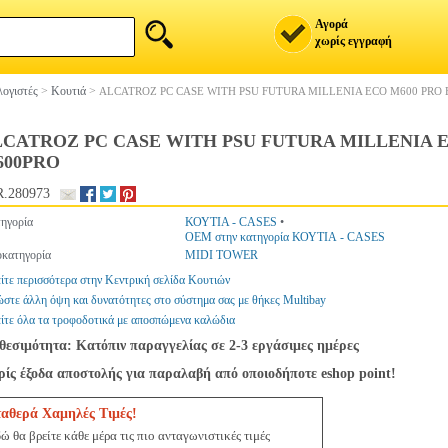
Αγορά
χωρίς εγγραφή
ογιστές
>
Κουτιά
>
ALCATROZ PC CASE WITH PSU FUTURA MILLENIA ECO M600 PRO
CATROZ PC CASE WITH PSU FUTURA MILLENIA E
600PRO
.280973
ηγορία
ΚΟΥΤΙΑ - CASES
•
OEM στην κατηγορία ΚΟΥΤΙΑ - CASES
κατηγορία
MIDI TOWER
ίτε περισσότερα στην Κεντρική σελίδα Κουτιών
στε άλλη όψη και δυνατότητες στο σύστημα σας με θήκες Multibay
ίτε όλα τα τροφοδοτικά με αποσπώμενα καλώδια
θεσιμότητα: Κατόπιν παραγγελίας σε 2-3 εργάσιμες ημέρες
ίς έξοδα αποστολής για παραλαβή από οποιοδήποτε eshop point!
ταθερά Χαμηλές Τιμές!
ώ θα βρείτε κάθε μέρα τις πιο ανταγωνιστικές τιμές