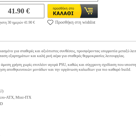
41.90 €
Προσθήκη στη wishlist
ιστη 30 ημερών 41.90 €
ασμένο για σταθερές και αξιόπιστες συνθέσεις, προσφέροντας ισορροπία μεταξύ λει
ταση εξαρτημάτων και καλή ροή αέρα για σταθερές θερμοκρασίες λειτουργίας.
 άμεση χρήση χωρίς επιπλέον αγορά PSU, καθώς και σύγχρονη σχεδίαση που υποστηρ
έτηση αποθηκευτικών μονάδων και την οργάνωση καλωδίων για πιο καθαρό build.
U)
cro-ATX, Mini-ITX
SD
m