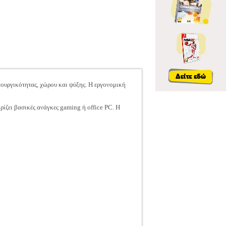
τουργικότητας, χώρου και ψύξης. Η εργονομική
ίζει βασικές ανάγκες gaming ή office PC. Η