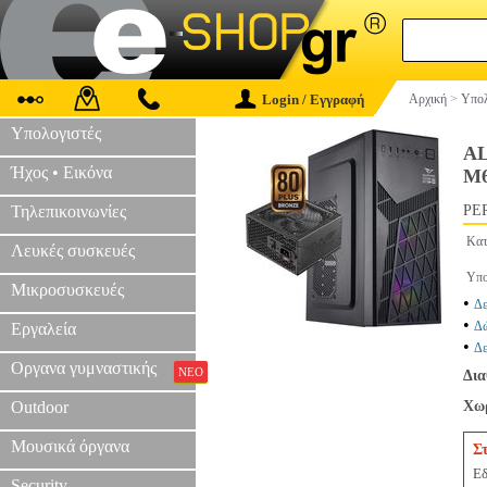
Login / Εγγραφή
Αρχική
>
Υπολ
Υπολογιστές
AL
Ήχος • Εικόνα
M
Τηλεπικοινωνίες
PER
Κατ
Λευκές συσκευές
Υπο
Μικροσυσκευές
•
Δε
•
Δώ
Εργαλεία
•
Δε
Οργανα γυμναστικής
ΝΕΟ
Δια
Outdoor
Χωρ
Μουσικά όργανα
Σ
Εδ
Security