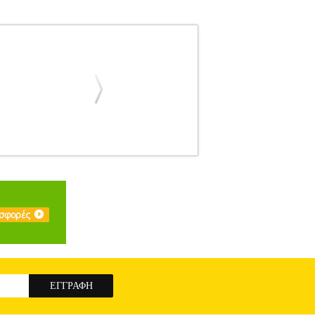
.280973
PER.280973
OEM
OEM
ΚΟΥΤΙΑ -
Mid Tower σχεδιασμένο για σταθερές και
του κατασκευή επιτρέπει εύκολη εγκατάσταση
ό για άμεση χρήση χωρίς επιπλέον αγορά PSU,
ιτρέπει την τοποθέτηση αποθηκευτικών μονάδων
ει: Τροφοδοτικό (PSU)• Υποστήριξη μητρικών:
: USB & Audio I/O• Σχεδιασμός: Airflow
CATROZ PC CASE WITH PSU FUTURA