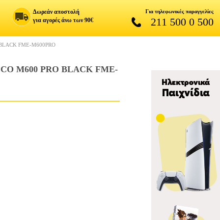
Δωρεάν αποστολή
Για τηλεφωνικές παραγγελίες
211 500 0 500
για αγορές άνω των 90€
 BLACK FME-M600PRO
CO M600 PRO BLACK FME-