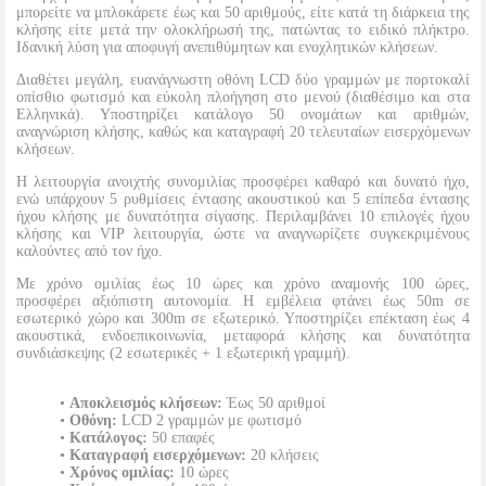
μπορείτε να μπλοκάρετε έως και 50 αριθμούς, είτε κατά τη διάρκεια της
κλήσης είτε μετά την ολοκλήρωσή της, πατώντας το ειδικό πλήκτρο.
Ιδανική λύση για αποφυγή ανεπιθύμητων και ενοχλητικών κλήσεων.
Διαθέτει μεγάλη, ευανάγνωστη οθόνη LCD δύο γραμμών με πορτοκαλί
οπίσθιο φωτισμό και εύκολη πλοήγηση στο μενού (διαθέσιμο και στα
Ελληνικά). Υποστηρίζει κατάλογο 50 ονομάτων και αριθμών,
αναγνώριση κλήσης, καθώς και καταγραφή 20 τελευταίων εισερχόμενων
κλήσεων.
Η λειτουργία ανοιχτής συνομιλίας προσφέρει καθαρό και δυνατό ήχο,
ενώ υπάρχουν 5 ρυθμίσεις έντασης ακουστικού και 5 επίπεδα έντασης
ήχου κλήσης με δυνατότητα σίγασης. Περιλαμβάνει 10 επιλογές ήχου
κλήσης και VIP λειτουργία, ώστε να αναγνωρίζετε συγκεκριμένους
καλούντες από τον ήχο.
Με χρόνο ομιλίας έως 10 ώρες και χρόνο αναμονής 100 ώρες,
προσφέρει αξιόπιστη αυτονομία. Η εμβέλεια φτάνει έως 50m σε
εσωτερικό χώρο και 300m σε εξωτερικό. Υποστηρίζει επέκταση έως 4
ακουστικά, ενδοεπικοινωνία, μεταφορά κλήσης και δυνατότητα
συνδιάσκεψης (2 εσωτερικές + 1 εξωτερική γραμμή).
•
Αποκλεισμός κλήσεων:
Έως 50 αριθμοί
•
Οθόνη:
LCD 2 γραμμών με φωτισμό
•
Κατάλογος:
50 επαφές
•
Καταγραφή εισερχόμενων:
20 κλήσεις
•
Χρόνος ομιλίας:
10 ώρες