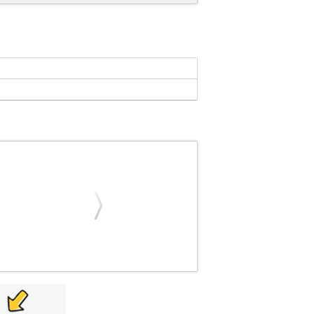
2393
ALCATEL
ALCATEL
ΑΣΥΡΜΑΤΟ
Ο Το ePURE ICONIC EWE ALCATEL είναι
ένες λειτουργίες επικοινωνίας. Με εργονομικό