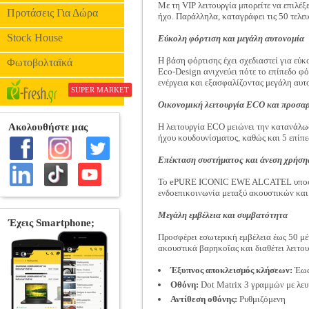
Με τη VIP λειτουργία μπορείτε να επιλέ
Προτάσεις Για Δώρα
ήχο. Παράλληλα, καταγράφει τις 50 τελευ
Stock House
Εύκολη φόρτιση και μεγάλη αυτονομία
Η βάση φόρτισης έχει σχεδιαστεί για ε
Φωτοβολταϊκά
Eco-Design ανιχνεύει πότε το επίπεδο φό
ενέργεια και εξασφαλίζοντας μεγάλη αυτ
SUPER MARKET
Οικονομική λειτουργία ECO και προσαρ
Η λειτουργία ECO μειώνει την κατανάλωσ
ήχου κουδουνίσματος, καθώς και 5 επίπε
Επέκταση συστήματος και άνεση χρήση
Το ePURE ICONIC EWE ALCATEL υποστηρί
ενδοεπικοινωνία μεταξύ ακουστικών και
Μεγάλη εμβέλεια και συμβατότητα
Προσφέρει εσωτερική εμβέλεια έως 50 μέτ
ακουστικά βαρηκοΐας και διαθέτει λειτο
Έξυπνος αποκλεισμός κλήσεων:
Έως
Οθόνη:
Dot Matrix 3 γραμμών με λε
Αντίθεση οθόνης:
Ρυθμιζόμενη