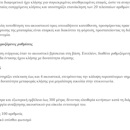
ξετε διαφορετικό ήχο κλήσης για συγκεκριμένες αποθηκευμένες επαφές, ώστε να αναγ
ταίες εισερχόμενες κλήσεις και υποστηρίζει επανάκληση των 20 τελευταίων αριθμών
ύκολη τοποθέτηση του ακουστικού προς οποιαδήποτε κατεύθυνση, προσφέροντας πρακ
ρτισης της μπαταρίας είναι επαρκές και διακόπτει τη φόρτιση, προστατεύοντας τη δ
ονομία.
μοζόμενες ρυθμίσεις
η ενέργειας όταν το ακουστικό βρίσκεται στη βάση. Επιπλέον, διαθέτει ρυθμιζόμεν
δα έντασης ήχου κλήσης με δυνατότητα σίγασης.
ς
ζει επέκταση έως και 4 ακουστικά, επιτρέποντας την κάλυψη περισσότερων σημε
 δυνατότητα μεταφοράς κλήσης για μεγαλύτερη ευκολία στην επικοινωνία.
ρα και εξωτερική εμβέλεια έως 300 μέτρα, δίνοντας ελευθερία κινήσεων κατά τη διά
υργία αναζήτησης ακουστικού για εύκολο εντοπισμό του.
 100 αριθμούς
υκό οπίσθιο φωτισμό