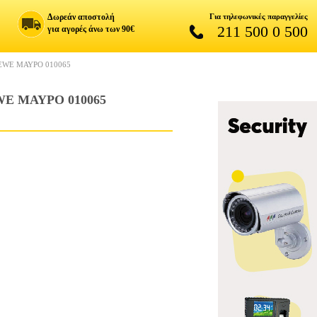
Δωρεάν αποστολή
Για τηλεφωνικές παραγγελίες
211 500 0 500
για αγορές άνω των 90€
EWE ΜΑΥΡΟ 010065
E ΜΑΥΡΟ 010065