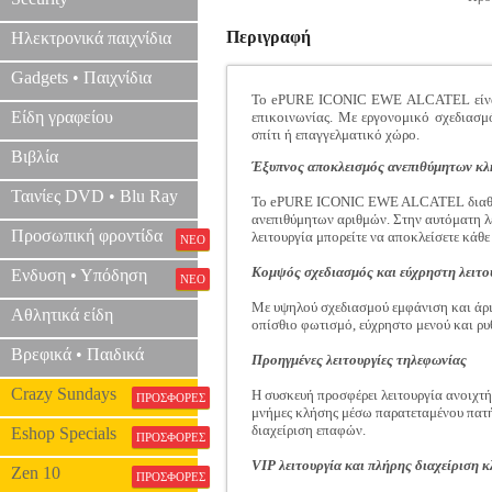
Περιγραφή
Ηλεκτρονικά παιχνίδια
Gadgets • Παιχνίδια
Το ePURE ICONIC EWE ALCATEL είναι έ
Είδη γραφείου
επικοινωνίας. Με εργονομικό σχεδιασμό
σπίτι ή επαγγελματικό χώρο.
Βιβλία
Έξυπνος αποκλεισμός ανεπιθύμητων κ
Ταινίες DVD • Blu Ray
Το ePURE ICONIC EWE ALCATEL διαθέτ
ανεπιθύμητων αριθμών. Στην αυτόματη λ
Προσωπική φροντίδα
λειτουργία μπορείτε να αποκλείσετε κάθ
ΝΕΟ
Κομψός σχεδιασμός και εύχρηστη λειτο
Ενδυση • Υπόδηση
ΝΕΟ
Με υψηλού σχεδιασμού εμφάνιση και άρ
Αθλητικά είδη
οπίσθιο φωτισμό, εύχρηστο μενού και ρυ
Βρεφικά • Παιδικά
Προηγμένες λειτουργίες τηλεφωνίας
Crazy Sundays
Η συσκευή προσφέρει λειτουργία ανοιχτή
ΠΡΟΣΦΟΡΕΣ
μνήμες κλήσης μέσω παρατεταμένου πατή
διαχείριση επαφών.
Eshop Specials
ΠΡΟΣΦΟΡΕΣ
VIP λειτουργία και πλήρης διαχείριση 
Zen 10
ΠΡΟΣΦΟΡΕΣ