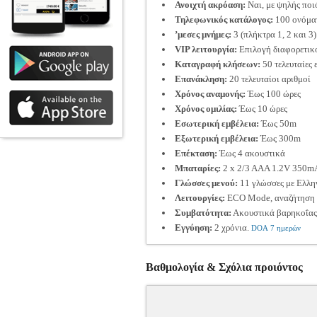
Ανοιχτή ακρόαση:
Ναι, με ψηλής πο
Τηλεφωνικός κατάλογος:
100 ονόματ
’μεσες μνήμες:
3 (πλήκτρα 1, 2 και 3)
VIP λειτουργία:
Επιλογή διαφορετικ
Καταγραφή κλήσεων:
50 τελευταίες 
Επανάκληση:
20 τελευταίοι αριθμοί
Χρόνος αναμονής:
Έως 100 ώρες
Χρόνος ομιλίας:
Έως 10 ώρες
Εσωτερική εμβέλεια:
Έως 50m
Εξωτερική εμβέλεια:
Έως 300m
Επέκταση:
Έως 4 ακουστικά
Μπαταρίες:
2 x 2/3 AAA 1.2V 350mA
Γλώσσες μενού:
11 γλώσσες με Ελλη
Λειτουργίες:
ECO Mode, αναζήτηση α
Συμβατότητα:
Ακουστικά βαρηκοΐας
Εγγύηση:
2 χρόνια.
DOA 7 ημερών
Βαθμολογία & Σχόλια προιόντος