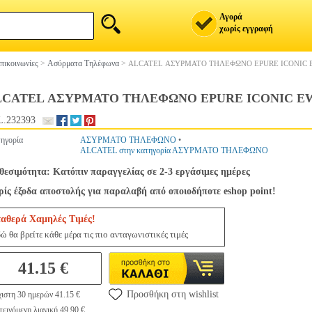
Αγορά
χωρίς εγγραφή
πικοινωνίες
>
Ασύρματα Τηλέφωνα
>
ALCATEL ΑΣΥΡΜΑΤΟ ΤΗΛΕΦΩΝΟ EPURE ICONIC 
LCATEL ΑΣΥΡΜΑΤΟ ΤΗΛΕΦΩΝΟ EPURE ICONIC EW
.232393
ηγορία
ΑΣΥΡΜΑΤΟ ΤΗΛΕΦΩΝΟ
•
ALCATEL στην κατηγορία ΑΣΥΡΜΑΤΟ ΤΗΛΕΦΩΝΟ
θεσιμότητα: Κατόπιν παραγγελίας σε 2-3 εργάσιμες ημέρες
ίς έξοδα αποστολής για παραλαβή από οποιοδήποτε eshop point!
ταθερά Χαμηλές Τιμές!
ώ θα βρείτε κάθε μέρα τις πιο ανταγωνιστικές τιμές
41.15 €
Προσθήκη στη wishlist
ιστη 30 ημερών 41.15 €
εινόμενη λιανική 49.90 €