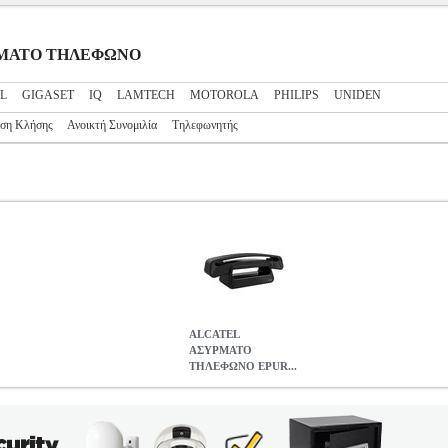
ΣΥΡΜΑΤΟ ΤΗΛΕΦΩΝΟ
L
GIGASET
IQ
LAMTECH
MOTOROLA
PHILIPS
UNIDEN
ιση Κλήσης
Ανοικτή Συνομιλία
Τηλεφωνητής
ALCATEL
ΑΣΥΡΜΑΤΟ
ΤΗΛΕΦΩΝΟ EPUR...
ΝΟ EPURE ICONIC EWE ΜΑΥΡΟ 010065
TEL.232393
TEL.23
Ο ΤΗΛΕΦΩΝΟ •ALCATEL στην κατηγορία ΑΣΥΡΜΑΤΟ ΤΗΛΕΦΩΝ
ωνο που συνδυάζει υψηλή αισθητική, ποιοτική κατασκευή και προηγμ