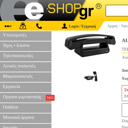
Login / Εγγραφή
Αρχική
>
Τηλε
Υπολογιστές
A
Ήχος • Εικόνα
TEL
Τηλεπικοινωνίες
Κατ
Λευκές συσκευές
Δια
Μικροσυσκευές
Χωρ
Εργαλεία
Σ
Εδ
Οργανα γυμναστικής
ΝΕΟ
Outdoor
Μουσικά όργανα
Ελάχ
Security
Προτ