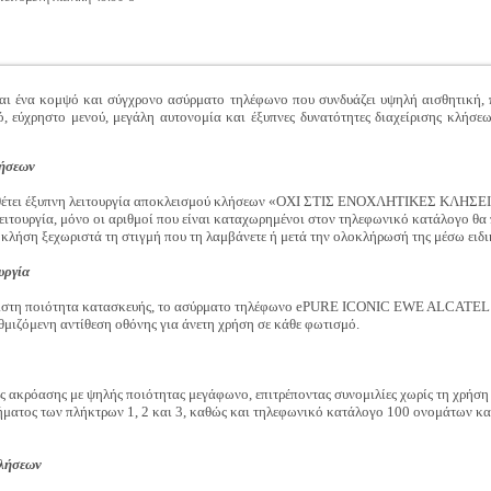
να κομψό και σύγχρονο ασύρματο τηλέφωνο που συνδυάζει υψηλή αισθητική, πο
, εύχρηστο μενού, μεγάλη αυτονομία και έξυπνες δυνατότητες διαχείρισης κλήσεω
λήσεων
ει έξυπνη λειτουργία αποκλεισμού κλήσεων «ΟΧΙ ΣΤΙΣ ΕΝΟΧΛΗΤΙΚΕΣ ΚΛΗΣΕΙΣ»
ειτουργία, μόνο οι αριθμοί που είναι καταχωρημένοι στον τηλεφωνικό κατάλογο θα
ε κλήση ξεχωριστά τη στιγμή που τη λαμβάνετε ή μετά την ολοκλήρωσή της μέσω ειδ
υργία
ιστη ποιότητα κατασκευής, το ασύρματο τηλέφωνο ePURE ICONIC EWE ALCATEL δι
θμιζόμενη αντίθεση οθόνης για άνετη χρήση σε κάθε φωτισμό.
ς ακρόασης με ψηλής ποιότητας μεγάφωνο, επιτρέποντας συνομιλίες χωρίς τη χρήση 
ματος των πλήκτρων 1, 2 και 3, καθώς και τηλεφωνικό κατάλογο 100 ονομάτων κα
κλήσεων