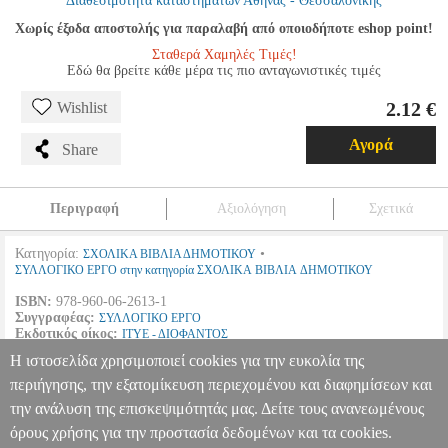
Διαθεσιμότητα καταστημάτων Αθήνας - Θεσσαλονίκης
Χωρίς έξοδα αποστολής για παραλαβή από οποιοδήποτε eshop point!
Σταθερά Χαμηλές Τιμές!
Εδώ θα βρείτε κάθε μέρα τις πιο ανταγωνιστικές τιμές
2.12 €
Wishlist
Αγορά
Share
Περιγραφή
Αξιολόγηση
Σχετικά
Κατηγορία:
•
ΣΧΟΛΙΚΑ ΒΙΒΛΙΑ ΔΗΜΟΤΙΚΟΥ
ΣΥΛΛΟΓΙΚΟ ΕΡΓΟ στην κατηγορία ΣΧΟΛΙΚΑ ΒΙΒΛΙΑ ΔΗΜΟΤΙΚΟΥ
ISBN:
978-960-06-2613-1
Συγγραφέας:
ΣΥΛΛΟΓΙΚΟ ΕΡΓΟ
Εκδοτικός οίκος:
ΙΤΥΕ - ΔΙΟΦΑΝΤΟΣ
Σελίδες:
104
Η ιστοσελίδα χρησιμοποιεί cookies για την ευκολία της
Διαστάσεις:
21Χ28
Ημερομηνία Έκδοσης:
2012
περιήγησης, την εξατομίκευση περιεχομένου και διαφημίσεων και
την ανάλυση της επισκεψιμότητάς μας. Δείτε τους ανανεωμένους
ΑΓΓΛΙΚΑ ΤΕΤΡΑΔΙΟ ΕΡΓΑΣΙΩΝ ΣΤ ΔΗΜΟΤΙΚΟΥ (10-0148)
BKS.0067106
BKS.0067106
ΣΥΛΛΟΓΙΚΟ ΕΡΓΟ
ΣΥΛΛΟΓΙΚΟ
όρους χρήσης για την προστασία δεδομένων και τα cookies.