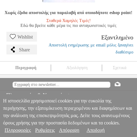
Χωρίς έξοδα αποστολής για παραλαβή από οποιοδήποτε eshop point!
Σταθερά Χαμηλές Τιμές!
Εδώ θα βρείτε κάθε μέρα τις πιο ανταγωνιστικές τιμές
Εξαντλημένο
Wishlist
Αποστολή ενημέρωσης με email μόλις ξαναγίνει
Share
διαθέσιμο
Περιγραφή
Αξιολόγηση
Σχετικά
’ΓΓΕΛΟΣ ΒΕΛΕΓΡΑΚΗΣ / ΤΖΕΝΗ ΘΕΟΦΑΝΟΠΟΥΛΟΥ -
ΑΝΑΠΤΥΞΗ ΑΚΟΥΣΤΙΚΩΝ ΙΚΑΝΟΤΗΤΩΝ + 2CD
MSC.607564
MSC.607564
ΦΙΛΙΠΠΟΣ ΝΑΚΑΣ
ΦΙΛΙΠΠΟΣ
Πληροφορίες & Υπηρεσίες >
ΝΑΚΑΣ
ΜΟΥΣΙΚΑ ΒΙΒΛΙΑ ΘΕΩΡΗΤΙΚΑ
’ΓΓΕΛΟΣ
Η ιστοσελίδα χρησιμοποιεί cookies για την ευκολία της
ΒΕΛΕΓΡΑΚΗΣ / ΤΖΕΝΗ ΘΕΟΦΑΝΟΠΟΥΛΟΥ - ΑΝΑΠΤΥΞΗ
ΑΚΟΥΣΤΙΚΩΝ ΙΚΑΝΟΤΗΤΩΝ + 2CD
περιήγησης, την εξατομίκευση περιεχομένου και διαφημίσεων και
0
την ανάλυση της επισκεψιμότητάς μας. Δείτε τους ανανεωμένους
όρους χρήσης για την προστασία δεδομένων και τα cookies.
Πληροφορίες
Ρυθμίσεις
Απόρριψη
Αποδοχή