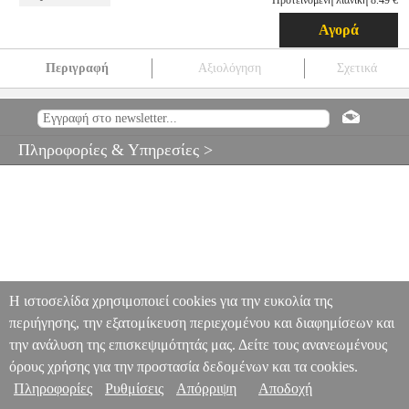
Προτεινόμενη λιανική 8.49 €
Αγορά
Περιγραφή
Αξιολόγηση
Σχετικά
ΑΕΡΟΠΛΑΝΟΦΟΡΟ 23CM FRICTION ΜΕ ΦΩΣ+ΗΧΟ
27X9X6CM
EPI.20257
EPI.20257
-
-
ΕΚΠΑΙΔΕΥΤΙΚΑ
ΑΕΡΟΠΛΑΝΟΦΟΡΟ 23CM FRICTION ΜΕ ΦΩΣ+ΗΧΟ
Πληροφορίες & Υπηρεσίες >
27X9X6CM
7.28
Η ιστοσελίδα χρησιμοποιεί cookies για την ευκολία της
περιήγησης, την εξατομίκευση περιεχομένου και διαφημίσεων και
την ανάλυση της επισκεψιμότητάς μας. Δείτε τους ανανεωμένους
όρους χρήσης για την προστασία δεδομένων και τα cookies.
Πληροφορίες
Ρυθμίσεις
Απόρριψη
Αποδοχή