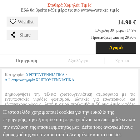
Σταθερά Χαμηλές Τιμές!
Εδώ θα βρείτε κάθε μέρα τις πιο ανταγωνιστικές τιμές
14.90 €
Wishlist
Ελάχιστη 30 ημερών 14.9 €
Share
Προτεινόμενη λιανική 29.90 €
Αγορά
Περιγραφή
Αξιολόγηση
Σχετικά
Κατηγορία:
•
ΧΡΙΣΤΟΥΓΕΝΝΙΑΤΙΚΑ
A.I. στην κατηγορία ΧΡΙΣΤΟΥΓΕΝΝΙΑΤΙΚΑ
Δημιουργήστε την τέλεια χριστουγεννιάτικη ατμόσφαιρα με τις
εντυπωσιακές νιφάδες φωτισμού, ιδανικές για εσωτερικούς και
εξωτερικούς χώρους. Αυτή η σειρά περιλαμβάνει 50 ακρυλικές νιφάδες
τοποθετημένες ανά 10 εκ., με συνολικό μήκος 5 μέτρων και επιπλέον 3
Η ιστοσελίδα χρησιμοποιεί cookies για την ευκολία της
μέτρα καλώδιο για την μπρίζα.
περιήγησης, την εξατομίκευση περιεχομένου και διαφημίσεων και
την ανάλυση της επισκεψιμότητάς μας. Δείτε τους ανανεωμένους
50 LED ΑΚΡΥΛΙΚΕΣ ΝΙΦΑΔΕΣ ΔΙΑΦΑΝΟ ΛΕΥΚΟ 5ΜΕΤΡΑ 8
ΜΟΤΙΒΑ ΕΣΩΤ ΚΑΙ ΕΞΩΤ ΧΩΡΟΥ
PER.241204
PER.241204
A.I.
όρους χρήσης για την προστασία δεδομένων και τα cookies.
A.I.
ΧΡΙΣΤΟΥΓΕΝΝΙΑΤΙΚΑ
Κατηγορία: ΧΡΙΣΤΟΥΓΕΝΝΙΑΤΙΚΑ