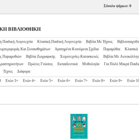
Σύνολο ψήφων: 0
ΙΔΙΚΗ ΒΙΒΛΙΟΘΗΚΗ
η Παιδική Λογοτεχνία
Κλασική Παιδική Λογοτεχνία
Βιβλία Με Ήχους
Βιβλιοπαιχνίδι
Συμπεριφοράς Και Συναισθημάτων
Αγαπημένα Κινούμενα Σχέδια
Παραμύθια
Κλασικά
ς Παραμυθιών
Βιβλία Ζωγραφικής
Χειροτεχνίες-Κατασκευές
Βιβλία Με Αυτοκόλλητ
Δραστηριοτήτων
Πρώτες Γνώσεις
Εκπαιδευτικά
Μυθολογία
Για Πολύ Μικρά Παιδι
Τέχνες
Διάφορα
3
Ετών 3+
Ετών 4+
Ετών 5+
Ετών 6+
Ετών 7+
Ετών 8+
Ετών 9+
Ετών 1