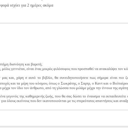
φορά ισχύει για 2 ημέρες ακόμα
ιστήμη δυσνόητη και βαρετή;
, μόλις γεννιέται, είναι ένας μικρός φιλόσοφος που προσπαθεί να ανακαλύψει τον κ
μας και, χάρη σ αυτό το βιβλίο, θα συνειδητοποιήσετε πως σήμερα είναι πιο ζ
ποχές και τα μέρη του κόσμου, όπως ο Σωκράτης, ο Σαρτρ, ο Καντ και ο Βολταίρος,
μέχρι τον ίδιο τον άνθρωπο, από τη γλώσσα που μιλάμε μέχρι την έννοια της αγάπης
 ένα γεγονός της καθημερινής ζωής, που θα σας δώσει το έναυσμα να εκπαιδευτείτ
· για όλους εκείνους που δεν ικανοποιούνται με τις στερεότυπες απαντήσεις και αναζ