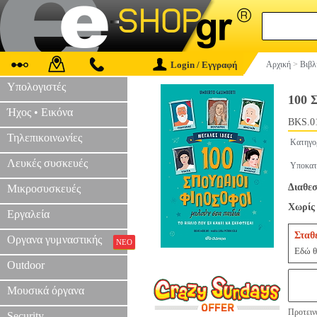
Login / Εγγραφή
Αρχική
>
Βιβλ
Υπολογιστές
100
Ήχος • Εικόνα
BKS.0
Τηλεπικοινωνίες
Κατηγο
Λευκές συσκευές
Υποκατ
Διαθεσ
Μικροσυσκευές
Χωρίς 
Εργαλεία
Σταθ
Οργανα γυμναστικής
ΝΕΟ
Εδώ θ
Outdoor
Μουσικά όργανα
Προτεινό
Security