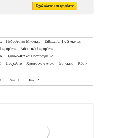
Σχολιάστε και ψηφίστε
α
Ποδόσφαιρο-Μπάσκετ
Βιβλια Για Τις Διακοπές
 Παραμύθια
Διδακτικά Παραμύθια
α
Προσχολικά και Πρωτοσχολικά
ά
Πασχαλινά
Χριστουγεννιάτικα
Θρησκεία
Κόμικ
0+
Ετών 11+
Ετών 12+