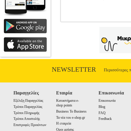
100 ΣΠΟΥΔΑΙΟΙ ΦΙΛΟΣΟΦΟΙ ΜΙΛΟ
Κατηγορία: ΠΑΙΔΙΚΗ ΒΙΒΛΙΟΘΗΚΗ •
ΕΡΓΟ Εκδοτικός οίκος: ΔΙΟΠΤΡΑ Σ
φιλοσοφία είναι μια επιστήμη δυσνόητη
ανακαλύψει τον κόσμο γύρω του; Η φιλο
από ποτέ. Μέσα από τις μεγάλες ιδέες
Βολταίρος, θα μάθετε να βλέπετε αλλιώς 
μέχρι την έννοια της αγάπης, αλλά και 
NEWSLETTER
δώσει το έναυσμα να εκπαιδευτείτε στ
Περισσότερες 
ικανοποιούνται με τις στερεότυπες 
Παραγγελίες
Εταιρία
Επικοινωνία
Εξέλιξη Παραγγελίας
Καταστήματα e-
Επικοινωνία
shop points
Τρόποι Παραγγελίας
Blog
Business To Business
Τρόποι Πληρωμής
FAQ
Τα νέα του e-shop.gr
Τρόποι Αποστολής
Feedback
Η εταιρεία
Επιστροφές Προιόντων
Οροι χρήσης