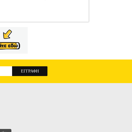
ΣΥΛΛΟΓΙΚΟ ΕΡΓΟ
ΠΑΙΔΙΚΗ ΒΙΒΛΙΟΘΗΚΗ
978-960-605-907-0 Συγγραφέας: ΣΥΛΛΟΓΙΚΟ
 Έκδοσης: Οκτώβριος 2019 Πιστεύετε πως η
ι, είναι ένας μικρός φιλόσοφος που προσπαθεί να
 συνειδητοποιήσετε πως σήμερα είναι πιο ζωντανή
κόσμου, όπως ο Σωκράτης, ο Σαρτρ, ο Καντ και ο
ι τον ίδιο τον άνθρωπο, από τη γλώσσα που μιλάμε
α ή ένα γεγονός της καθημερινής ζωής, που θα σας
ά και για μεγάλους· για όλους εκείνους που δεν
ΑΙΟΙ ΦΙΛΟΣΟΦΟΙ ΜΙΛΟΥΝ ΣΤΑ ΠΑΙΔΙΑ