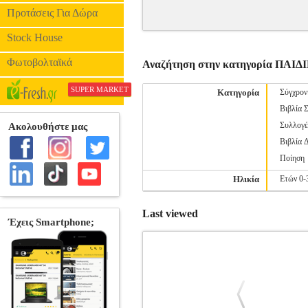
Προτάσεις Για Δώρα
Stock House
Φωτοβολταϊκά
Αναζήτηση στην κατηγορία ΠΑ
SUPER MARKET
Κατηγορία
Σύγχρον
Βιβλία 
Συλλογέ
Βιβλία 
Ποίηση
Ηλικία
Ετών 0-
Last viewed