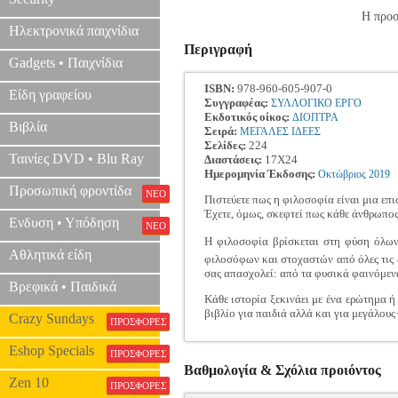
Η προσ
Ηλεκτρονικά παιχνίδια
Περιγραφή
Gadgets • Παιχνίδια
ISBN:
978-960-605-907-0
Είδη γραφείου
Συγγραφέας:
ΣΥΛΛΟΓΙΚΟ ΕΡΓΟ
Εκδοτικός οίκος:
ΔΙΟΠΤΡΑ
Βιβλία
Σειρά:
ΜΕΓΑΛΕΣ ΙΔΕΕΣ
Σελίδες:
224
Ταινίες DVD • Blu Ray
Διαστάσεις:
17Χ24
Ημερομηνία Έκδοσης:
Οκτώβριος
2019
Προσωπική φροντίδα
ΝΕΟ
Πιστεύετε πως η φιλοσοφία είναι μια επ
Έχετε, όμως, σκεφτεί πως κάθε άνθρωπος
Ενδυση • Υπόδηση
ΝΕΟ
Η φιλοσοφία βρίσκεται στη φύση όλων 
Αθλητικά είδη
φιλοσόφων και στοχαστών από όλες τις ε
σας απασχολεί: από τα φυσικά φαινόμενα 
Βρεφικά • Παιδικά
Κάθε ιστορία ξεκινάει με ένα ερώτημα ή
βιβλίο για παιδιά αλλά και για μεγάλους
Crazy Sundays
ΠΡΟΣΦΟΡΕΣ
Eshop Specials
ΠΡΟΣΦΟΡΕΣ
Βαθμολογία & Σχόλια προιόντος
Zen 10
ΠΡΟΣΦΟΡΕΣ