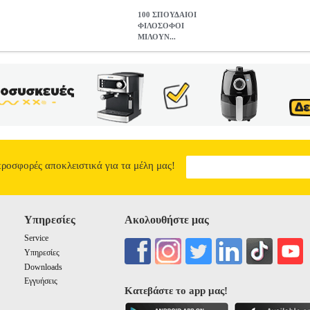
100 ΣΠΟΥΔΑΙΟΙ
ΦΙΛΟΣΟΦΟΙ
ΜΙΛΟΥΝ...
ΥΝ ΣΤΑ ΠΑΙΔΙΑ
BKS.0194266
BKS.0194266
ΣΥΛΛΟΓΙΚΟ ΕΡΓΟ
ΣΥΛΛΟΓΙΚΟ ΕΡΓΟ στην κατηγορία ΠΑΙΔΙΚΗ ΒΙΒΛΙΟΘΗΚΗ ISBN: 
ειρά: ΜΕΓΑΛΕΣ ΙΔΕΕΣ Σελίδες: 224 Διαστάσεις: 17Χ24 Ημερομηνία
 και βαρετή; Έχετε, όμως, σκεφτεί πως κάθε άνθρωπος, μόλις γεννιέτα
σοφία βρίσκεται στη φύση όλων μας και, χάρη σ αυτό το βιβλίο, θα
 100 φιλοσόφων και στοχαστών από όλες τις εποχές και τα μέρη του 
ό, τι υπάρχει γύρω και σας απασχολεί: από τα φυσικά φαινόμενα μέχρ
τα όρια του καλού και του κακού. Κάθε ιστορία ξεκινάει με ένα ερώτημ
η λογική σκέψη σαν πραγματικοί φιλόσοφοι. Ένα βιβλίο για παιδιά αλλ
προσφορές αποκλειστικά για τα μέλη μας!
απαντήσεις και αναζητούν πάντα το γιατί των πραγμάτων.
100 ΣΠΟΥΔ
8.5
Υπηρεσίες
Ακολουθήστε μας
Service
Υπηρεσίες
Downloads
Εγγυήσεις
Κατεβάστε το app μας!