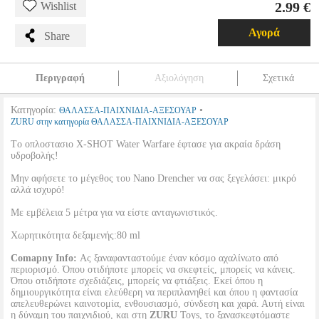
2.99 €
Wishlist
Αγορά
Share
Περιγραφή
Αξιολόγηση
Σχετικά
Κατηγορία:
•
ΘΑΛΑΣΣΑ-ΠΑΙΧΝΙΔΙΑ-ΑΞΕΣΟΥΑΡ
ZURU στην κατηγορία ΘΑΛΑΣΣΑ-ΠΑΙΧΝΙΔΙΑ-ΑΞΕΣΟΥΑΡ
Tο οπλοστασιο X-SHOT Water Warfare έφτασε για ακραία δράση
υδροβολής!
Μην αφήσετε το μέγεθος του Nano Drencher να σας ξεγελάσει: μικρό
αλλά ισχυρό!
Με εμβέλεια 5 μέτρα για να είστε ανταγωνιστικός.
Χωρητικότητα δεξαμενής:80 ml
Comapny Info:
Ας ξαναφανταστούμε έναν κόσμο αχαλίνωτο από
περιορισμό. Όπου οτιδήποτε μπορείς να σκεφτείς, μπορείς να κάνεις.
Όπου οτιδήποτε σχεδιάζεις, μπορείς να φτιάξεις. Εκεί όπου η
δημιουργικότητα είναι ελεύθερη να περιπλανηθεί και όπου η φαντασία
απελευθερώνει καινοτομία, ενθουσιασμό, σύνδεση και χαρά. Αυτή είναι
η δύναμη του παιχνιδιού, και στη
ZURU
Toys, το ξανασκεφτόμαστε