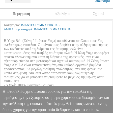
διαθέσιμο
Περιγραφή
Αξιολόγηση
Σχετικά
Κατηγορία:
•
ΙΜΑΝΤΕΣ ΓΥΜΝΑΣΤΙΚΗΣ
AMILA στην κατηγορία ΙΜΑΝΤΕΣ ΓΥΜΝΑΣΤΙΚΗΣ
Η Yoga Belt (Ζώνη ή Ιμάντας Yoga) απευθύνεται σε όλους τους Yogi
ανεξαρτήτως επιπέδου. Ο ιμάντας σας βοηθάει στην αύξηση του εύρους
των κινήσεων κατά τη διάρκεια της άσκησης, ενώ είναι
κατασκευασμένος από υψηλής ποιότητας υλικά. Η ζώνη Yoga προσφέρει
αρκετά πλεονεκτήματα κατά τη διάρκεια της πρακτικής, ενώ είναι
αξεσουάρ εύκολο στη μεταφορά και σχετικά οικονομικό. Η Ζώνη Power
Yoga AMILA είναι κατασκευασμένη από καθαρό οργανικό βαμβάκι
προσφέροντας μια μεγάλη αίσθηση απαλότητας, ενώ σας φέρνει πιο
κοντά στη φύση. Διαθέτει διπλό τετράγωνο κούμπωμα υψηλής
αισθητικής για να μπορείτε να ρυθμίζετε το μέγεθος της θηλιάς όπου
επιθυμείτε.
•
Υλικό:
100% Οργανικό Βαμβάκι.
•
Διαστάσεις:
3.8 x 240 cm.
Η ιστοσελίδα χρησιμοποιεί cookies για την ευκολία της
•
Χρώμα:
Μπεζ.
περιήγησης, την εξατομίκευση περιεχομένου και διαφημίσεων και
την ανάλυση της επισκεψιμότητάς μας. Δείτε τους ανανεωμένους
ΖΩΝΗ ΓΙΑ POWER YOGA ORGANIC AMILA NATURAL
PER.223756
PER.223756
AMILA
AMILA
ΙΜΑΝΤΕΣ
όρους χρήσης για την προστασία δεδομένων και τα cookies.