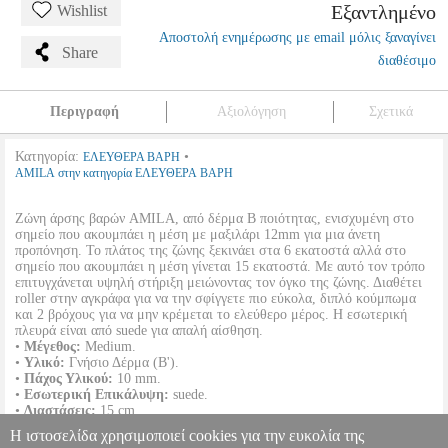
Εξαντλημένο
Wishlist
Αποστολή ενημέρωσης με email μόλις ξαναγίνει
Share
διαθέσιμο
Περιγραφή
Αξιολόγηση
Σχετικά
Κατηγορία:
•
ΕΛΕΥΘΕΡΑ ΒΑΡΗ
AMILA στην κατηγορία ΕΛΕΥΘΕΡΑ ΒΑΡΗ
Ζώνη άρσης βαρών AMILA, από δέρμα Β ποιότητας, ενισχυμένη στο
σημείο που ακουμπάει η μέση με μαξιλάρι 12mm για μια άνετη
προπόνηση. Το πλάτος της ζώνης ξεκινάει στα 6 εκατοστά αλλά στο
σημείο που ακουμπάει η μέση γίνεται 15 εκατοστά. Με αυτό τον τρόπο
επιτυγχάνεται υψηλή στήριξη μειώνοντας τον όγκο της ζώνης. Διαθέτει
roller στην αγκράφα για να την σφίγγετε πιο εύκολα, διπλό κούμπωμα
και 2 βρόχους για να μην κρέμεται το ελεύθερο μέρος. Η εσωτερική
πλευρά είναι από suede για απαλή αίσθηση.
•
Μέγεθος:
Medium.
•
Υλικό:
Γνήσιο Δέρμα (B').
•
Πάχος Υλικού:
10 mm.
•
Εσωτερική Επικάλυψη:
suede.
•
Διαστάσεις:
15 cm.
•
Κατάλληλο για Μέση:
70-90 cm.
Η ιστοσελίδα χρησιμοποιεί cookies για την ευκολία της
•
Χρώμα:
Καφέ Σκούρο.