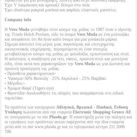
Πρόκειται για μία μονόχρωμη, πλεκτή ζακέτα με κανονική εφαρμογή.
Έχει V λαιμόκοψη και κρουαζέ δέσιμο στο πλάι.
Έχει ιδιαίτερα μακρυά μανίκια και φαρδιές ελαστικές μανσέτες.
Company info
Η
Vero Moda
γεννήθηκε στον κόσμο της μόδας το 1987 όταν ο ιδρυτής
της Troels Holch Povlsen, είδε το όνομα
Vero Moda
σε ένα μπλουζάκι
και αποφάσισε ότι θα ήταν καλό όνομα για μια γυναικεία μάρκα.
Σήμερα αποτελεί ένα μέρος μιας παγκόσμιας και επιτυχημένης
οικογενειακής επιχείρησης, περιηγούμενη σε έναν συνεχώς
μεταβαλλόμενο κόσμο της μόδας με φιλοδοξία, εμπιστοσύνη και στυλ.
Η απλότητα, η αναζήτηση για νέες τάσεις, προσιτά στυλ και μοντέρνα
είδη, είναι αυτά που χαρακτηρίζουν την
Vero Moda
ως μια ζωντανή και
προσιτή προσέγγιση της μόδας.
• Πρόσθετα χαρακτηριστικά>
• Ύφασμα>50% Βισκόζη - 25% Ακρυλικό - 25% Βαμβάκι
• Μέγεθος>
• Χρώμα>Καφέ (Tigers eye)
• Φροντίδα>Ακολουθήστε τις οδηγίες που αναγράφονται στο ειδικό
ταμπελάκι
Τα προϊόντα των κατηγοριών
Αθλητικά, Βρεφικά - Παιδικά, Ενδυση
Υπόδηση
πωλούνται από την εταιρεία
Electronic Shopping Greece ΑΕ
σε συνεργασία με το site
Plus4u.gr
. Η υποστήριξη μετά την πώληση και
οι εγγυήσεις των προϊόντων αυτών παρέχονται από την ίδια εταιρεία
μέσα από το site www.plus4u.gr και το τηλεφωνικό κέντρο 211 2000
700.