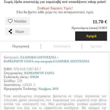
Χωρίς έξοδα αποστολής για παραλαβή από οποιοδήποτε eshop point!
Σταθερά Χαμηλές Τιμές!
Εδώ θα βρείτε κάθε μέρα τις πιο ανταγωνιστικές τιμές
11.70 €
Wishlist
Προτεινόμενη λιανική 13.00 €
Share
Αγορά
Περιγραφή
Αξιολόγηση
Σχετικά
Κατηγορία:
•
ΕΛΛΗΝΙΚΗ ΛΟΓΟΤΕΧΝΙΑ
ΒΑΡΒΑΡΗΓΟΥ ΕΛΙΝΑ στην κατηγορία ΕΛΛΗΝΙΚΗ ΛΟΓΟΤΕΧΝΙΑ
ISBN:
978-618-5307-83-7
Συγγραφέας:
ΒΑΡΒΑΡΗΓΟΥ ΕΛΙΝΑ
Εκδοτικός οίκος:
ΠΝΟΗ
Σελίδες:
228
Διαστάσεις:
14Χ20, 5
Ημερομηνία Έκδοσης:
Νοέμβριος
2019
Ένας καταξιωμένος συγγραφέας βρίσκεται σε τέλμα, περνώντας τον
τελευταίο χρόνο κλεισμένος στο διαμέρισμά του μπροστά στην άδεια
σελίδα του υπολογιστή του. Μια μυστηριώδης γυναίκα εμφανίζεται
ξαφνικά στη ζωή του κι εξαφανίζεται ανεξήγητα. Με αφορμή την