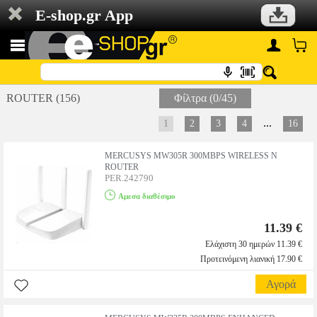
E-shop.gr App
ROUTER (156)
Φίλτρα (0/45)
...
1
2
3
4
16
MERCUSYS MW305R 300MBPS WIRELESS N
ROUTER
PER.242790
Αμεσα διαθέσιμο
11.39 €
Ελάχιστη 30 ημερών 11.39 €
Προτεινόμενη λιανική 17.90 €
Αγορά