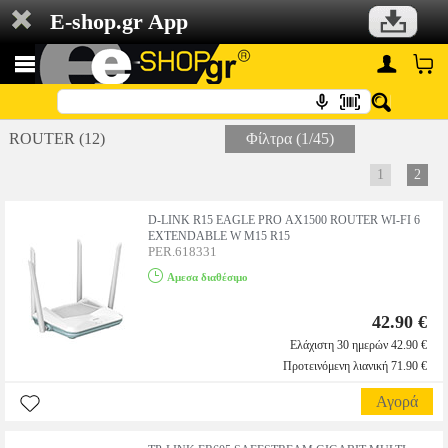
E-shop.gr App
ROUTER (12)
Φίλτρα (1/45)
1
2
D-LINK R15 EAGLE PRO AX1500 ROUTER WI-FI 6
EXTENDABLE W M15 R15
PER.618331
Αμεσα διαθέσιμο
42.90 €
Ελάχιστη 30 ημερών 42.90 €
Προτεινόμενη λιανική 71.90 €
Αγορά