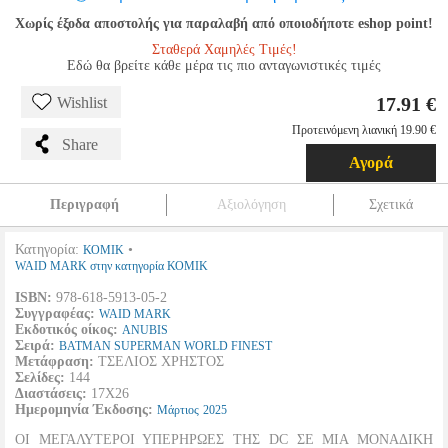
Χωρίς έξοδα αποστολής για παραλαβή από οποιοδήποτε eshop point!
Σταθερά Χαμηλές Τιμές!
Εδώ θα βρείτε κάθε μέρα τις πιο ανταγωνιστικές τιμές
17.91 €
Wishlist
Προτεινόμενη λιανική 19.90 €
Share
Αγορά
Περιγραφή
Αξιολόγηση
Σχετικά
Κατηγορία:
•
ΚΟΜΙΚ
WAID MARK στην κατηγορία ΚΟΜΙΚ
ISBN:
978-618-5913-05-2
Συγγραφέας:
WAID MARK
Εκδοτικός οίκος:
ANUBIS
Σειρά:
BATMAN SUPERMAN WORLD FINEST
Μετάφραση:
ΤΣΕΛΙΟΣ ΧΡΗΣΤΟΣ
Σελίδες:
144
Διαστάσεις:
17Χ26
Ημερομηνία Έκδοσης:
Μάρτιος
2025
ΟΙ ΜΕΓΑΛΥΤΕΡΟΙ ΥΠΕΡΗΡΩΕΣ ΤΗΣ DC ΣΕ ΜΙΑ ΜΟΝΑΔΙΚΗ