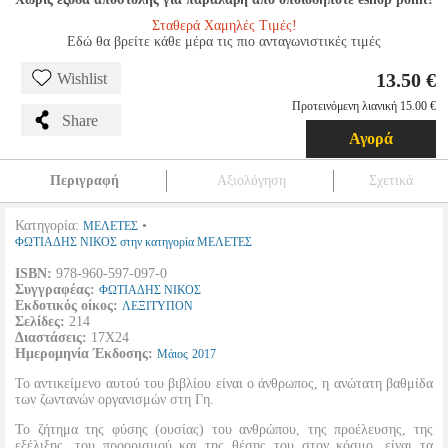
Σταθερά Χαμηλές Τιμές!
Εδώ θα βρείτε κάθε μέρα τις πιο ανταγωνιστικές τιμές
13.50 €
Wishlist
Προτεινόμενη λιανική 15.00 €
Share
Αγορά
Περιγραφή
Αξιολόγηση
Σχετικά
Κατηγορία:
•
ΜΕΛΕΤΕΣ
ΦΩΤΙΑΔΗΣ ΝΙΚΟΣ στην κατηγορία ΜΕΛΕΤΕΣ
ISBN:
978-960-597-097-0
Συγγραφέας:
ΦΩΤΙΑΔΗΣ ΝΙΚΟΣ
Εκδοτικός οίκος:
ΛΕΞΙΤΥΠΟΝ
Σελίδες:
214
Διαστάσεις:
17Χ24
Ημερομηνία Έκδοσης:
Μάιος
2017
Το αντικείμενο αυτού του βιβλίου είναι ο άνθρωπος, η ανώτατη βαθμίδα
των ζωντανών οργανισμών στη Γη.
Το ζήτημα της φύσης (ουσίας) του ανθρώπου, της προέλευσης, της
εξέλιξης, του προορισμού και της θέσης του στον κόσμο, είναι τα