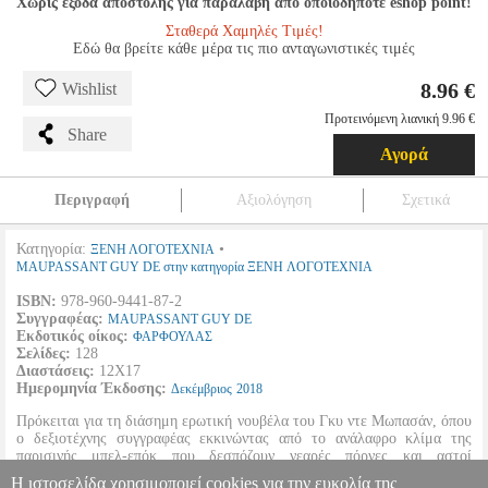
Χωρίς έξοδα αποστολής για παραλαβή από οποιοδήποτε eshop point!
Σταθερά Χαμηλές Τιμές!
Εδώ θα βρείτε κάθε μέρα τις πιο ανταγωνιστικές τιμές
8.96 €
Wishlist
Προτεινόμενη λιανική 9.96 €
Share
Αγορά
Περιγραφή
Αξιολόγηση
Σχετικά
Κατηγορία:
•
ΞΕΝΗ ΛΟΓΟΤΕΧΝΙΑ
MAUPASSANT GUY DE στην κατηγορία ΞΕΝΗ ΛΟΓΟΤΕΧΝΙΑ
ISBN:
978-960-9441-87-2
Συγγραφέας:
MAUPASSANT GUY DE
Εκδοτικός οίκος:
ΦΑΡΦΟΥΛΑΣ
Σελίδες:
128
Διαστάσεις:
12Χ17
Ημερομηνία Έκδοσης:
Δεκέμβριος
2018
Πρόκειται για τη διάσημη ερωτική νουβέλα του Γκυ ντε Μωπασάν, όπου
ο δεξιοτέχνης συγγραφέας εκκινώντας από το ανάλαφρο κλίμα της
παρισινής μπελ-επόκ που δεσπόζουν νεαρές πόρνες και αστοί
τυχοδιώκτες, κορυφώνει την ιστορία του μετερχόμενος σε καταστάσεις
Η ιστοσελίδα χρησιμοποιεί cookies για την ευκολία της