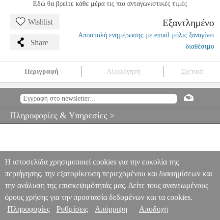
Εδώ θα βρείτε κάθε μέρα τις πιο ανταγωνιστικές τιμές
Εξαντλημένο
Wishlist
Αποστολή ενημέρωσης με email μόλις ξαναγίνει
Share
διαθέσιμο
Περιγραφή
Αξιολόγηση
Σχετικά
YAMAHA YRS 20BP ΦΛΟΓΕΡΑ ΣΟΠΡΑΝΟ BAROQUE
ΠΛΑΣΤΙΚΗ
MSC.201450
MSC.201450
YAMAHA
YAMAHA
ΠΝΕΥΣΤΑ ΟΡΧΗΣΤΡΑΣ
YAMAHA YRS 20BP ΦΛΟΓΕΡΑ
Πληροφορίες & Υπηρεσίες >
ΣΟΠΡΑΝΟ BAROQUE ΠΛΑΣΤΙΚΗ
0
Η ιστοσελίδα χρησιμοποιεί cookies για την ευκολία της
περιήγησης, την εξατομίκευση περιεχομένου και διαφημίσεων και
την ανάλυση της επισκεψιμότητάς μας. Δείτε τους ανανεωμένους
όρους χρήσης για την προστασία δεδομένων και τα cookies.
Πληροφορίες
Ρυθμίσεις
Απόρριψη
Αποδοχή