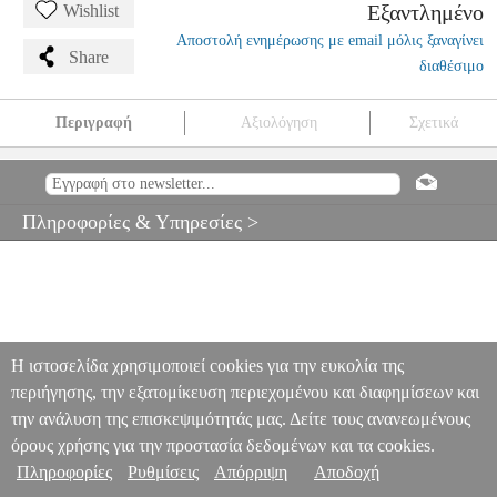
Εξαντλημένο
Wishlist
Αποστολή ενημέρωσης με email μόλις ξαναγίνει
Share
διαθέσιμο
Περιγραφή
Αξιολόγηση
Σχετικά
YAMAHA SC-KB851 ΜΑΛΑΚΗ ΘΗΚΗ ΓΙΑ ΤΗΝ ΣΕΙΡΑ P (1365
X 315 X 175 MM)
MSC.100331
MSC.100331
YAMAHA
YAMAHA
ΑΞΕΣΟΥΑΡ ΠΛΗΚΤΡΩΝ-ΠΙΑΝΩΝ
YAMAHA SC-
Πληροφορίες & Υπηρεσίες >
KB851 ΜΑΛΑΚΗ ΘΗΚΗ ΓΙΑ ΤΗΝ ΣΕΙΡΑ P (1365 X 315 X 175
MM)
0
Η ιστοσελίδα χρησιμοποιεί cookies για την ευκολία της
περιήγησης, την εξατομίκευση περιεχομένου και διαφημίσεων και
την ανάλυση της επισκεψιμότητάς μας. Δείτε τους ανανεωμένους
όρους χρήσης για την προστασία δεδομένων και τα cookies.
Πληροφορίες
Ρυθμίσεις
Απόρριψη
Αποδοχή