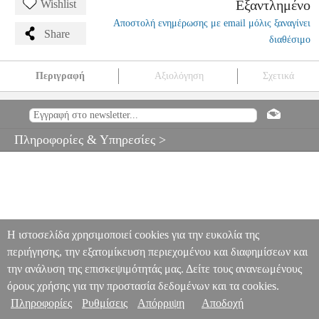
Εξαντλημένο
Wishlist
Αποστολή ενημέρωσης με email μόλις ξαναγίνει
Share
διαθέσιμο
Περιγραφή
Αξιολόγηση
Σχετικά
YAMAHA RYDEEN STANDARD RDP-2F5TQG TURQUOISE
GLITTER ΑΚΟΥΣΤΙΚΟ DRUMS SET
MSC.302632
MSC.302632
YAMAHA
YAMAHA
DRUMS
YAMAHA RYDEEN STANDARD
Πληροφορίες & Υπηρεσίες >
RDP-2F5TQG TURQUOISE GLITTER ΑΚΟΥΣΤΙΚΟ DRUMS
SET
0
Η ιστοσελίδα χρησιμοποιεί cookies για την ευκολία της
περιήγησης, την εξατομίκευση περιεχομένου και διαφημίσεων και
την ανάλυση της επισκεψιμότητάς μας. Δείτε τους ανανεωμένους
όρους χρήσης για την προστασία δεδομένων και τα cookies.
Πληροφορίες
Ρυθμίσεις
Απόρριψη
Αποδοχή