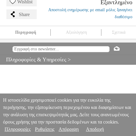
Εξαντλημένο
Wishlist
Αποστολή ενημέρωσης με email μόλις ξαναγίνει
Share
διαθέσιμο
Περιγραφή
Αξιολόγηση
Σχετικά
YAMAHA FLEXIBLE CLEANER SUPER L ΓΙΑ ΠΝΕΥΣΤΑ
MSC.201894
MSC.201894
YAMAHA
YAMAHA
ΑΞΕΣΟΥΑΡ
ΠΝΕΥΣΤΩΝ
YAMAHA FLEXIBLE CLEANER SUPER L ΓΙΑ
Πληροφορίες & Υπηρεσίες >
ΠΝΕΥΣΤΑ
0
Η ιστοσελίδα χρησιμοποιεί cookies για την ευκολία της
περιήγησης, την εξατομίκευση περιεχομένου και διαφημίσεων και
την ανάλυση της επισκεψιμότητάς μας. Δείτε τους ανανεωμένους
όρους χρήσης για την προστασία δεδομένων και τα cookies.
Πληροφορίες
Ρυθμίσεις
Απόρριψη
Αποδοχή