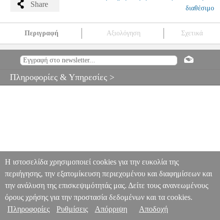
Share
διαθέσιμο
Περιγραφή
Αξιολόγηση
Σχετικά
YAMAHA CLEANING SWAB ΓΙΑ ΣΑΞΟΦΩΝΟ
MSC.201893
MSC.201893
YAMAHA
YAMAHA
ΑΞΕΣΟΥΑΡ ΠΝΕΥΣΤΩΝ
YAMAHA CLEANING SWAB ΓΙΑ ΣΑΞΟΦΩΝΟ
Πληροφορίες & Υπηρεσίες >
0
Η ιστοσελίδα χρησιμοποιεί cookies για την ευκολία της
περιήγησης, την εξατομίκευση περιεχομένου και διαφημίσεων και
την ανάλυση της επισκεψιμότητάς μας. Δείτε τους ανανεωμένους
όρους χρήσης για την προστασία δεδομένων και τα cookies.
Πληροφορίες
Ρυθμίσεις
Απόρριψη
Αποδοχή