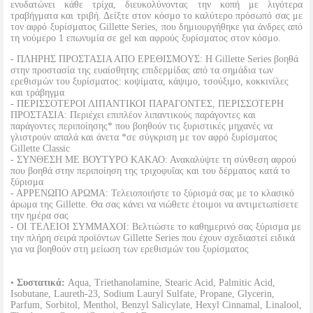
ενυδατώνει κάθε τρίχα, διευκολύνοντας την κοπή με λιγότερα
τραβήγματα και τριβή. Δείξτε στον κόσμο το καλύτερο πρόσωπό σας με
τον αφρό ξυρίσματος Gillette Series, που δημιουργήθηκε για άνδρες από
τη νούμερο 1 επωνυμία σε gel και αφρούς ξυρίσματος στον κόσμο.
- ΠΛHΡΗΣ ΠΡΟΣΤΑΣIΑ ΑΠO ΕΡΕΘΙΣΜΟYΣ: Η Gillette Series βοηθά
στην προστασία της ευαίσθητης επιδερμίδας από τα σημάδια των
ερεθισμών του ξυρίσματος: κοψίματα, κάψιμο, τσούξιμο, κοκκινίλες
και τράβηγμα
- ΠΕΡΙΣΣΟΤΕΡΟΙ ΛΙΠΑΝΤΙΚΟΙ ΠΑΡΑΓΟΝΤΕΣ, ΠΕΡΙΣΣΟΤΕΡΗ
ΠΡΟΣΤΑΣΙΑ: Περιέχει επιπλέον λιπαντικούς παράγοντες και
παράγοντες περιποίησης* που βοηθούν τις ξυριστικές μηχανές να
γλιστρούν απαλά και άνετα *σε σύγκριση με τον αφρό ξυρίσματος
Gillette Classic
- ΣΥΝΘΕΣΗ ΜΕ ΒΟΥΤΥΡΟ ΚΑΚΑΟ: Ανακαλύψτε τη σύνθεση αφρού
που βοηθά στην περιποίηση της τριχοφυΐας και του δέρματος κατά το
ξύρισμα
- ΑΡΡΕΝΩΠΟ ΑΡΩΜΑ: Τελειοποιήστε το ξύρισμά σας με το κλασικό
άρωμα της Gillette. Θα σας κάνει να νιώθετε έτοιμοι να αντιμετωπίσετε
την ημέρα σας
- ΟΙ ΤEΛΕΙOI ΣΥΜΜΑΧΟΙ: Βελτιώστε το καθημερινό σας ξύρισμα με
την πλήρη σειρά προϊόντων Gillette Series που έχουν σχεδιαστεί ειδικά
για να βοηθούν στη μείωση των ερεθισμών του ξυρίσματος
•
Συστατικά:
Aqua, Triethanolamine, Stearic Acid, Palmitic Acid,
Isobutane, Laureth-23, Sodium Lauryl Sulfate, Propane, Glycerin,
Parfum, Sorbitol, Menthol, Benzyl Salicylate, Hexyl Cinnamal, Linalool,