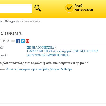
Αγορά
χωρίς εγγραφή
ία
>
Πεζογραφία
>
ΧΩΡΙΣ ΟΝΟΜΑ
ΙΣ ΟΝΟΜΑ
194403
ρία
ΞΕΝΗ ΛΟΓΟΤΕΧΝΙΑ
•
CAVANAGH STEVE στην κατηγορία ΞΕΝΗ ΛΟΓΟΤΕΧΝΙΑ
ηγορία
ΑΣΤΥΝΟΜΙΚΟ ΜΥΘΙΣΤΟΡΗΜΑ
έξοδα αποστολής για παραλαβή από οποιοδήποτε eshop point!
μένο.
Αποστολή ενημέρωσης με email μόλις ξαναγίνει διαθέσιμο