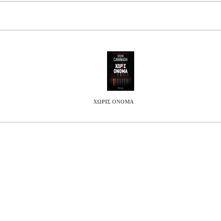
ΧΩΡΙΣ ΟΝΟΜΑ
0194403
CAVANAGH STEVE
CAVANAGH STEVE
ΞΕΝΗ ΛΟΓΟ
ΞΕΝΗ ΛΟΓΟΤΕΧΝΙΑ ISBN: 978-960-653-138-5 Συγγραφέας: CA
δες: 536 Διαστάσεις: 14Χ20, 5 Ημερομηνία Έκδοσης: Οκτώβρι
ΘΕΛΩ ΝΑ ΓΝΩΡΙΖΕΙΣ ΤΡΙΑ ΠΡΑΓΜΑΤΑ:
ΧΩΡΙΣ ΟΝΟΜΑ
0