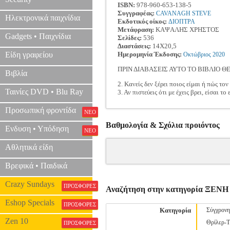
ISBN:
978-960-653-138-5
Συγγραφέας:
CAVANAGH STEVE
Ηλεκτρονικά παιχνίδια
Εκδοτικός οίκος:
ΔΙΟΠΤΡΑ
Μετάφραση:
ΚΑΨΑΛΗΣ ΧΡΗΣΤΟΣ
Gadgets • Παιχνίδια
Σελίδες:
536
Διαστάσεις:
14Χ20,5
Είδη γραφείου
Ημερομηνία Έκδοσης:
Οκτώβριος
2020
ΠΡΙΝ ΔΙΑΒΑΣΕΙΣ ΑΥΤΟ ΤΟ ΒΙΒΛΙΟ Θ
Βιβλία
2. Κανείς δεν ξέρει ποιος είμαι ή πώς τον
Ταινίες DVD • Blu Ray
3. Αν πιστεύεις ότι με έχεις βρει, είσαι τ
Προσωπική φροντίδα
ΝΕΟ
Βαθμολογία & Σχόλια προιόντος
Ενδυση • Υπόδηση
ΝΕΟ
Αθλητικά είδη
Βρεφικά • Παιδικά
Crazy Sundays
ΠΡΟΣΦΟΡΕΣ
Αναζήτηση στην κατηγορία ΞΕ
Eshop Specials
ΠΡΟΣΦΟΡΕΣ
Κατηγορία
Σύγχρονη
Zen 10
Θρίλερ-
ΠΡΟΣΦΟΡΕΣ