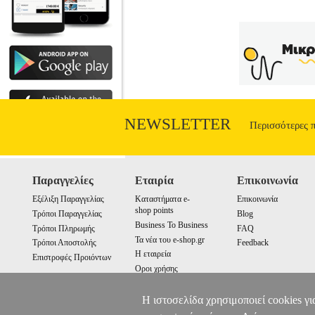
NEWSLETTER
Περισσότερες 
Παραγγελίες
Εταιρία
Επικοινωνία
Εξέλιξη Παραγγελίας
Καταστήματα e-
Επικοινωνία
shop points
Τρόποι Παραγγελίας
Blog
Business To Business
Τρόποι Πληρωμής
FAQ
Τα νέα του e-shop.gr
Τρόποι Αποστολής
Feedback
Η εταιρεία
Επιστροφές Προιόντων
Οροι χρήσης
Cookies
Η ιστοσελίδα χρησιμοποιεί cookies γι