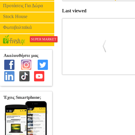
Προτάσεις Για Δώρα
Last viewed
Stock House
Φωτοβολταϊκά
SUPER MARKET
ΧΩΡΙΣ ΟΝΟΜΑ
BKS.0194403
BKS.
•CAVANAGH STEVE στην κατηγορία 
Μετάφραση: ΚΑΨΑΛΗΣ ΧΡΗΣΤΟΣ Σελί