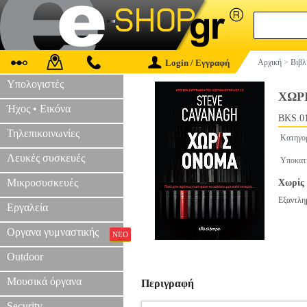
Login / Εγγραφή
Αρχική
>
Βιβλ
Υπολογιστές
ΧΩΡ
Ήχος • Εικόνα
BKS.0
Τηλεπικοινωνίες
Κατηγο
Λευκές συσκευές
Υποκατ
Μικροσυσκευές
Χωρίς 
Εξαντλη
Εργαλεία
Οργανα γυμναστικής
ΝΕΟ
Outdoor
Μουσικά όργανα
Περιγραφή
Security