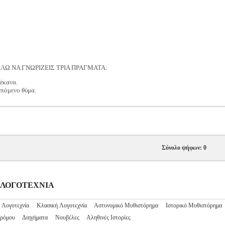
ΕΛΩ ΝΑ ΓΝΩΡΙΖΕΙΣ ΤΡΙΑ ΠΡΑΓΜΑΤΑ:
 έκανα.
ο επόμενο θύμα.
Σύνολο ψήφων: 0
ΝΗ ΛΟΓΟΤΕΧΝΙΑ
 Λογοτεχνία
Κλασική Λογοτεχνία
Αστυνομικό Μυθιστόρημα
Ιστορικό Μυθιστόρημα
Τρόμου
Διηγήματα
Νουβέλες
Αληθινές Ιστορίες