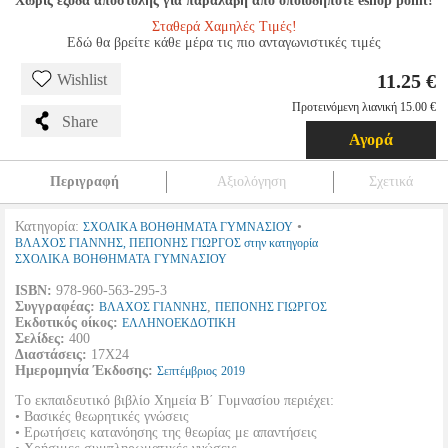
Χωρίς έξοδα αποστολής για παραλαβή από οποιοδήποτε eshop point!
Σταθερά Χαμηλές Τιμές!
Εδώ θα βρείτε κάθε μέρα τις πιο ανταγωνιστικές τιμές
11.25 €
Wishlist
Προτεινόμενη λιανική 15.00 €
Share
Αγορά
Περιγραφή
Αξιολόγηση
Σχετικά
Κατηγορία:
•
ΣΧΟΛΙΚΑ ΒΟΗΘΗΜΑΤΑ ΓΥΜΝΑΣΙΟΥ
ΒΛΑΧΟΣ ΓΙΑΝΝΗΣ, ΠΕΠΟΝΗΣ ΓΙΩΡΓΟΣ στην κατηγορία
ΣΧΟΛΙΚΑ ΒΟΗΘΗΜΑΤΑ ΓΥΜΝΑΣΙΟΥ
ISBN:
978-960-563-295-3
Συγγραφέας:
,
ΒΛΑΧΟΣ ΓΙΑΝΝΗΣ
ΠΕΠΟΝΗΣ ΓΙΩΡΓΟΣ
Εκδοτικός οίκος:
ΕΛΛΗΝΟΕΚΔΟΤΙΚΗ
Σελίδες:
400
Διαστάσεις:
17Χ24
Ημερομηνία Έκδοσης:
Σεπτέμβριος
2019
Tο εκπαιδευτικό βιβλίο Χημεία Β΄ Γυμνασίου περιέχει:
• Βασικές θεωρητικές γνώσεις
• Ερωτήσεις κατανόησης της θεωρίας με απαντήσεις