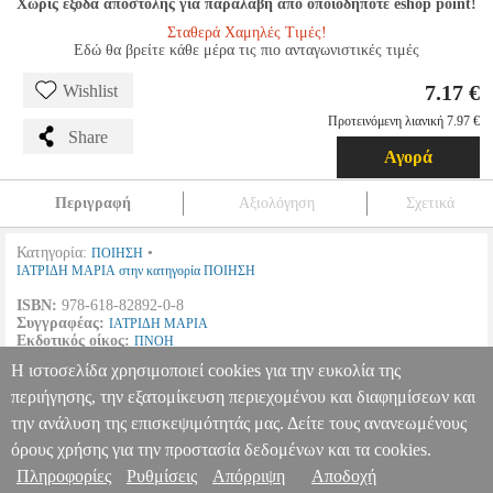
Χωρίς έξοδα αποστολής για παραλαβή από οποιοδήποτε eshop point!
Σταθερά Χαμηλές Τιμές!
Εδώ θα βρείτε κάθε μέρα τις πιο ανταγωνιστικές τιμές
7.17 €
Wishlist
Προτεινόμενη λιανική 7.97 €
Share
Αγορά
Περιγραφή
Αξιολόγηση
Σχετικά
Κατηγορία:
•
ΠΟΙΗΣΗ
ΙΑΤΡΙΔΗ ΜΑΡΙΑ στην κατηγορία ΠΟΙΗΣΗ
ISBN:
978-618-82892-0-8
Συγγραφέας:
ΙΑΤΡΙΔΗ ΜΑΡΙΑ
Εκδοτικός οίκος:
ΠΝΟΗ
Σελίδες:
48
Η ιστοσελίδα χρησιμοποιεί cookies για την ευκολία της
Διαστάσεις:
15, 5Χ23
Ημερομηνία Έκδοσης:
Νοέμβριος
2016
περιήγησης, την εξατομίκευση περιεχομένου και διαφημίσεων και
την ανάλυση της επισκεψιμότητάς μας. Δείτε τους ανανεωμένους
ΧΑΡΑΖΟΝΤΑΣ ΤΑ ΣΥΝΝΕΦΑ
BKS.0196004
BKS.0196004
ΙΑΤΡΙΔΗ ΜΑΡΙΑ
ΙΑΤΡΙΔΗ ΜΑΡΙΑ
ΠΟΙΗΣΗ
Κατηγορία: ΠΟΙΗΣΗ
όρους χρήσης για την προστασία δεδομένων και τα cookies.
•ΙΑΤΡΙΔΗ ΜΑΡΙΑ στην κατηγορία ΠΟΙΗΣΗ ISBN: 978-618-82892-
Πληροφορίες
Ρυθμίσεις
Απόρριψη
Αποδοχή
Πληροφορίες & Υπηρεσίες >
0-8 Συγγραφέας: ΙΑΤΡΙΔΗ ΜΑΡΙΑ Εκδοτικός οίκος: ΠΝΟΗ Σελίδες: