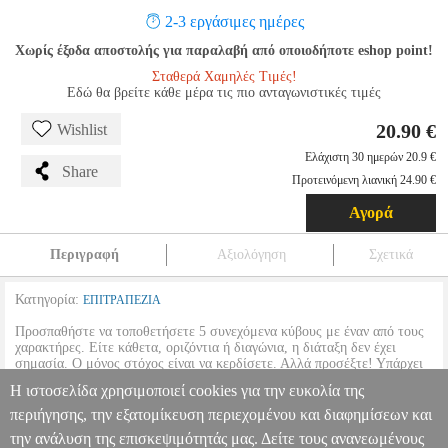
2-3 εργάσιμες ημέρες
Χωρίς έξοδα αποστολής για παραλαβή από οποιοδήποτε eshop point!
Σταθερά Χαμηλές Τιμές!
Εδώ θα βρείτε κάθε μέρα τις πιο ανταγωνιστικές τιμές
20.90 €
Wishlist
Ελάχιστη 30 ημερών 20.9 €
Share
Προτεινόμενη λιανική 24.90 €
Αγορά
Περιγραφή
Αξιολόγηση
Σχετικά
Κατηγορία:
ΕΠΙΤΡΑΠΕΖΙΑ
Προσπαθήστε να τοποθετήσετε 5 συνεχόμενα κύβους με έναν από τους
χαρακτήρες. Είτε κάθετα, οριζόντια ή διαγώνια, η διάταξη δεν έχει
σημασία. Ο μόνος στόχος είναι να κερδίσετε. Αλλά προσέξτε! Υπάρχει
μια ανατρεπτική στιγμή στο παιχνίδι. Μόλις νομίζετε ότι έχετε
Η ιστοσελίδα χρησιμοποιεί cookies για την ευκολία της
κερδίσει, ο αντίπαλός σας μπορεί να τραβήξει την ακριβή κάρτα και να
καταστρέψει τα σχέδιά σας!
περιήγησης, την εξατομίκευση περιεχομένου και διαφημίσεων και
την ανάλυση της επισκεψιμότητάς μας. Δείτε τους ανανεωμένους
WINNING MOVES TOP TRUMPS MATCH: HELLO KITTY ΤHE