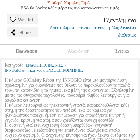
Σταθερά Χαμηλές Τιμές!
Εδώ θα βρείτε κάθε μέρα τις πιο ανταγωνιστικές τιμές
Εξαντλημένο
Wishlist
Αποστολή ενημέρωσης με email μόλις ξαναγίνει
Share
διαθέσιμο
Περιγραφή
Αξιολόγηση
Σχετικά
Κατηγορία:
•
ΕΝΔΟΕΠΙΚΟΙΝΩΝΙΕΣ
INNOGIO στην κατηγορία ΕΝΔΟΕΠΙΚΟΙΝΩΝΙΕΣ
Η κάμερα GIOsafety Rabbit της INNOGIO είναι μια μοντέρνα λύση
σχεδιασμένη για οικογένειες που θέλουν να παρακολουθούν τα παιδιά
τους, τα κατοικίδια ή τα ηλικιωμένα μέλη της οικογένειας. Εξοπλισμένη
με τις πιο σύγχρονες τεχνολογίες, προσφέρει πλήθος λειτουργιών για
ασφάλεια και άνεση
Η κάμερα λειτουργεί ως ηλεκτρονική νταντά, παρακολουθώντας κάθε
στιγμή της δραστηριότητας του παιδιού, ενώ ως κάμερα για
ηλικιωμένους παρέχει άμεση ενημέρωση για οποιαδήποτε κίνηση ή
γεγονός, κρίσιμη για άτομα που χρειάζονται συνεχή φροντίδα.
Η συσκευή διαθέτει νυχτερινή όραση υπερύθρων, ανιχνευτή
θερμοκρασίας με ειδοποίηση για επικίνδυνες αλλαγές και απαλό
νυχτερινό φωτισμό. Ο ανιχνευτής κίνησης και ήχου ξεκινά αυτόματα την