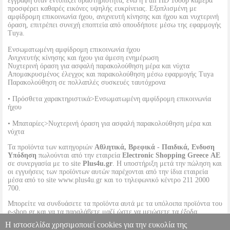
εγγραφή όταν εντοπίζει δραστηριότητα, ενώ η Full HD 1080p κάμερα
προσφέρει καθαρές εικόνες υψηλής ευκρίνειας. Εξοπλισμένη με
αμφίδρομη επικοινωνία ήχου, ανιχνευτή κίνησης και ήχου και νυχτερινή
όραση, επιτρέπει συνεχή εποπτεία από οπουδήποτε μέσω της εφαρμογής
Tuya.
Ενσωματωμένη αμφίδρομη επικοινωνία ήχου
Ανιχνευτής κίνησης και ήχου για άμεση ενημέρωση
Νυχτερινή όραση για ασφαλή παρακολούθηση μέρα και νύχτα
Απομακρυσμένος έλεγχος και παρακολούθηση μέσω εφαρμογής Tuya
Παρακολούθηση σε πολλαπλές συσκευές ταυτόχρονα
• Πρόσθετα χαρακτηριστικά>Ενσωματωμένη αμφίδρομη επικοινωνία
ήχου
• Μπαταρίες>Νυχτερινή όραση για ασφαλή παρακολούθηση μέρα και
νύχτα
Τα προϊόντα των κατηγοριών
Αθλητικά, Βρεφικά - Παιδικά, Ενδυση
Υπόδηση
πωλούνται από την εταιρεία
Electronic Shopping Greece ΑΕ
σε συνεργασία με το site
Plus4u.gr
. Η υποστήριξη μετά την πώληση και
οι εγγυήσεις των προϊόντων αυτών παρέχονται από την ίδια εταιρεία
μέσα από το site www.plus4u.gr και το τηλεφωνικό κέντρο 211 2000
700.
Μπορείτε να συνδυάσετε τα προϊόντα αυτά με τα υπόλοιπα προϊόντα του
e-shop.gr και να τα παραλάβετε μαζί ώστε να μειώσετε τα έξοδα
αποστολής. Μπορείτε επίσης να παραλάβετε από οποιοδήποτε eshop
Η ιστοσελίδα χρησιμοποιεί cookies για την ευκολία της
point με μηδενικά έξοδα αποστολής ανεξαρτήτως ύψους παραγγελίας!