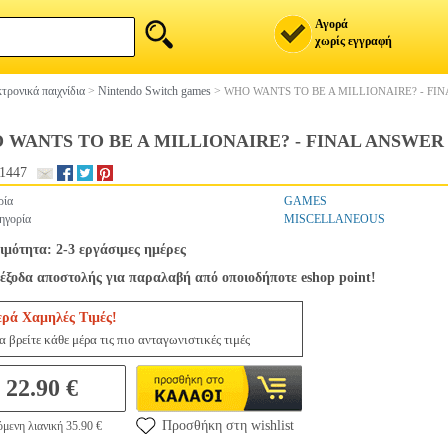
Αγορά
χωρίς εγγραφή
τρονικά παιχνίδια
>
Nintendo Switch games
>
WHO WANTS TO BE A MILLIONAIRE? - FI
 WANTS TO BE A MILLIONAIRE? - FINAL ANSWER
1447
ρία
GAMES
ηγορία
MISCELLANEOUS
ιμότητα: 2-3 εργάσιμες ημέρες
έξοδα αποστολής για παραλαβή από οποιοδήποτε eshop point!
ερά Χαμηλές Τιμές!
 βρείτε κάθε μέρα τις πιο ανταγωνιστικές τιμές
22.90 €
Προσθήκη στη wishlist
μενη λιανική 35.90 €