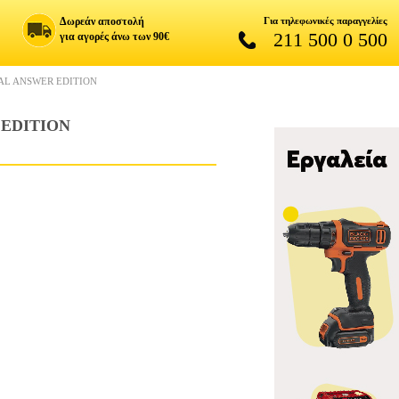
Δωρεάν αποστολή
Για τηλεφωνικές παραγγελίες
211 500 0 500
για αγορές άνω των 90€
NAL ANSWER EDITION
 EDITION