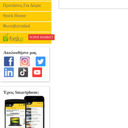
Προτάσεις Για Δώρα
WHO WANTS TO BE A MILLIONAIR
Stock House
θρυλικού τηλεοπτικού παιχνιδιού στ
απαντώντας σωστά σε 15 ερωτήσεις με αυ
Φωτοβολταϊκά
κλασικές βοήθειες, το παιχνίδι α
περιλαμβάνει ολοκαίνουργια game mode
SUPER MARKET