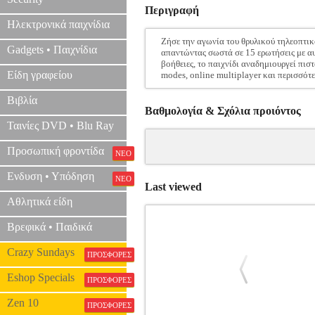
Περιγραφή
Ηλεκτρονικά παιχνίδια
Ζήσε την αγωνία του θρυλικού τηλεοπτικ
Gadgets • Παιχνίδια
απαντώντας σωστά σε 15 ερωτήσεις με αυ
βοήθειες, το παιχνίδι αναδημιουργεί πι
Είδη γραφείου
modes, online multiplayer και περισσότε
Βιβλία
Βαθμολογία & Σχόλια προιόντος
Ταινίες DVD • Blu Ray
Προσωπική φροντίδα
ΝΕΟ
Ενδυση • Υπόδηση
ΝΕΟ
Last viewed
Αθλητικά είδη
Βρεφικά • Παιδικά
Crazy Sundays
ΠΡΟΣΦΟΡΕΣ
Eshop Specials
ΠΡΟΣΦΟΡΕΣ
Zen 10
ΠΡΟΣΦΟΡΕΣ