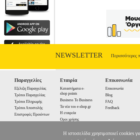
NEWSLETTER
Περισσότερες 
Παραγγελίες
Εταιρία
Επικοινωνία
Εξέλιξη Παραγγελίας
Καταστήματα e-
Επικοινωνία
shop points
Τρόποι Παραγγελίας
Blog
Business To Business
Τρόποι Πληρωμής
FAQ
Τα νέα του e-shop.gr
Τρόποι Αποστολής
Feedback
Η εταιρεία
Επιστροφές Προιόντων
Οροι χρήσης
Cookies
Η ιστοσελίδα χρησιμοποιεί cookies γι