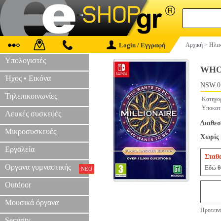
Login / Εγγραφή
Αρχική
>
Ηλεκ
Υπολογιστές
WHO
Ήχος • Εικόνα
NSW.0
Τηλεπικοινωνίες
Κατηγο
Υποκατ
Λευκές συσκευές
Διαθεσ
Μικροσυσκευές
Χωρίς 
Εργαλεία
Σταθ
Οργανα γυμναστικής
Εδώ θα
ΝΕΟ
Outdoor
Μουσικά όργανα
Προτεινό
Security