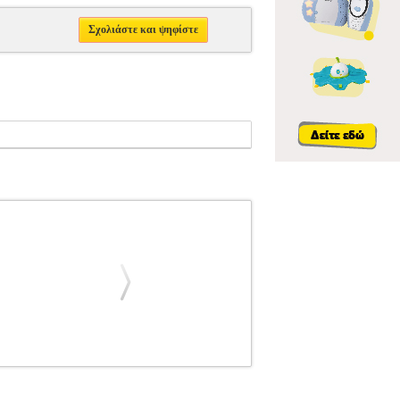
Σχολιάστε και ψηφίστε
Α ΒΙΒΛΙΑ ΕΓΧΟΡΔΩΝ
WEISS SYLVIUS