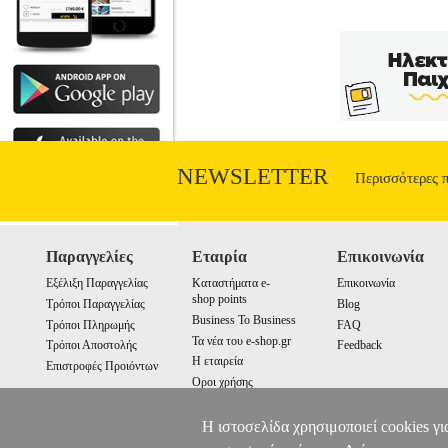
NEWSLETTER
Περισσότερες 
Παραγγελίες
Εταιρία
Επικοινωνία
Εξέλιξη Παραγγελίας
Καταστήματα e-
Επικοινωνία
shop points
Τρόποι Παραγγελίας
Blog
Business To Business
Τρόποι Πληρωμής
FAQ
Τα νέα του e-shop.gr
Τρόποι Αποστολής
Feedback
Η εταιρεία
Επιστροφές Προιόντων
Οροι χρήσης
Cookies
Η ιστοσελίδα χρησιμοποιεί cookies γι