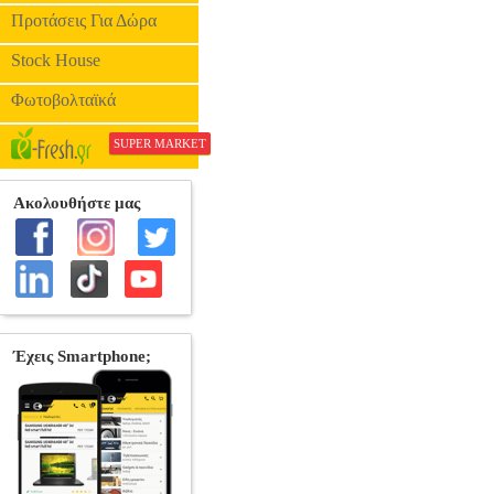
Προτάσεις Για Δώρα
Stock House
Φωτοβολταϊκά
SUPER MARKET