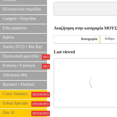
Ηλεκτρονικά παιχνίδια
Gadgets • Παιχνίδια
Είδη γραφείου
Αναζήτηση στην κατηγορία ΜΟ
Βιβλία
Κατηγορία
Κιθάρα
Ταινίες DVD • Blu Ray
Last viewed
Προσωπική φροντίδα
ΝΕΟ
Ενδυση • Υπόδηση
ΝΕΟ
Αθλητικά είδη
Βρεφικά • Παιδικά
Crazy Sundays
ΠΡΟΣΦΟΡΕΣ
Eshop Specials
ΠΡΟΣΦΟΡΕΣ
WEISS SYLVIUS LEOPOLD - C
Zen 10
ΠΡΟΣΦΟΡΕΣ