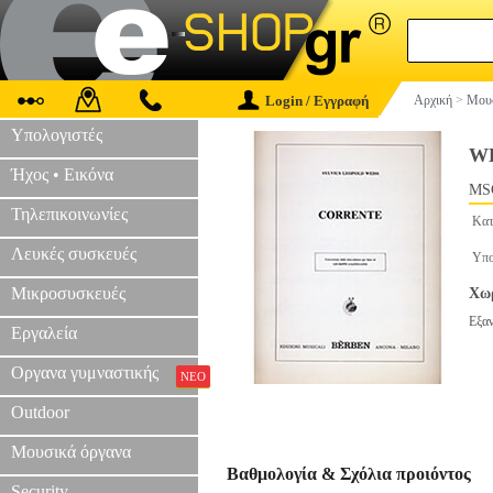
Login / Εγγραφή
Αρχική
>
Μουσ
Υπολογιστές
WE
Ήχος • Εικόνα
MS
Τηλεπικοινωνίες
Κατ
Λευκές συσκευές
Υπο
Μικροσυσκευές
Χωρ
Εξα
Εργαλεία
Οργανα γυμναστικής
ΝΕΟ
Outdoor
Μουσικά όργανα
Βαθμολογία & Σχόλια προιόντος
Security