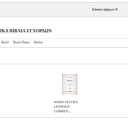
Σύνολο ψήφων: 0
ΥΣΙΚΑ ΒΙΒΛΙΑ ΕΓΧΟΡΔΩΝ
Βιολί
Βιολί Πιάνο
Βιόλα
WEISS SYLVIUS
LEOPOLD -
CORREN...
ORRENTE
MSC.600979
MSC.600979
BERBEN
BERBEN
ΜΟΥΣΙΚ
LEOPOLD - CORRENTE