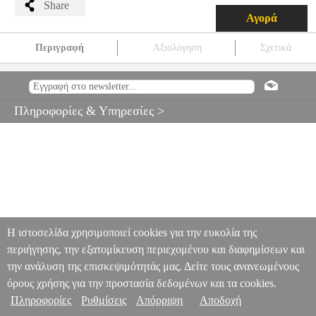
Share
Αγορά
Περιγραφή
Αξιολόγηση
Σχετικά
WATERROWER ΚΩΠΗΛΑΤΙΚΗ ΝΕΡΟΥ ''OAK S4''
WATERROWER Κ-226
PER.233413
PER.233413
WATERROWER
WATERROWER
ΚΩΠΗΛΑΤΙΚΕΣ
WATERROWER
Πληροφορίες & Υπηρεσίες >
ΚΩΠΗΛΑΤΙΚΗ ΝΕΡΟΥ "OAK S4" WATERROWER Κ-226
1390.00
Η ιστοσελίδα χρησιμοποιεί cookies για την ευκολία της
περιήγησης, την εξατομίκευση περιεχομένου και διαφημίσεων και
την ανάλυση της επισκεψιμότητάς μας. Δείτε τους ανανεωμένους
όρους χρήσης για την προστασία δεδομένων και τα cookies.
Πληροφορίες
Ρυθμίσεις
Απόρριψη
Αποδοχή