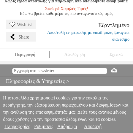
Χωρίς έξοδα αποστολής για παραλαβή από οποιοδήποτε eshop point!
Σταθερά Χαμηλές Τιμές!
Εδώ θα βρείτε κάθε μέρα τις πιο ανταγωνιστικές τιμές
Εξαντλημένο
Wishlist
Αποστολή ενημέρωσης με email μόλις ξαναγίνει
Share
διαθέσιμο
Περιγραφή
Αξιολόγηση
Σχετικά
W.A. MOZART - SONATA IN A MAJOR KV 331 (ALLA
TURCA)
MSC.604667
MSC.604667
RICORDI
RICORDI
ΜΟΥΣΙΚΑ ΒΙΒΛΙΑ ΠΛΗΚΤΡΩΝ
W.A. MOZART - SONATA IN
Πληροφορίες & Υπηρεσίες >
A MAJOR KV 331 (ALLA TURCA)
0
Η ιστοσελίδα χρησιμοποιεί cookies για την ευκολία της
περιήγησης, την εξατομίκευση περιεχομένου και διαφημίσεων και
την ανάλυση της επισκεψιμότητάς μας. Δείτε τους ανανεωμένους
όρους χρήσης για την προστασία δεδομένων και τα cookies.
Πληροφορίες
Ρυθμίσεις
Απόρριψη
Αποδοχή